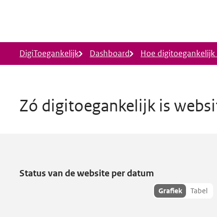
Ga naar hoofdinhoud
DigiToegankelijk
Dashboard
Hoe digitoegankelijk i
Zó digitoegankelijk is webs
7Poort
heeft toegankelijkheids
Status van de website per datum
Toon
Grafiek
Tabel
hisoriedata
als: