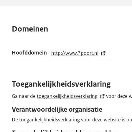
Domeinen
Hoofddomein
http://www.7poort.nl
(e
x
t
e
Toegankelijkheidsverklaring
r
n
Ga naar de
toegankelijkheidsverklaring
(externe
voor deze w
e
link)
Verantwoordelijke organisatie
l
i
De toegankelijkheidsverklaring voor deze website is 
n