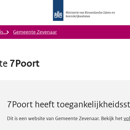
Logo
Ministerie
van
Binnenlandse
s...
Gemeente Zevenaar
Zaken
en
Koninkrijkrelaties,
Homepage
ite
7Poort
DigiToegankelijk
status D.
7Poort
heeft toegankelijkheidss
Dit is een website van Gemeente Zevenaar. Bekijk het
vo