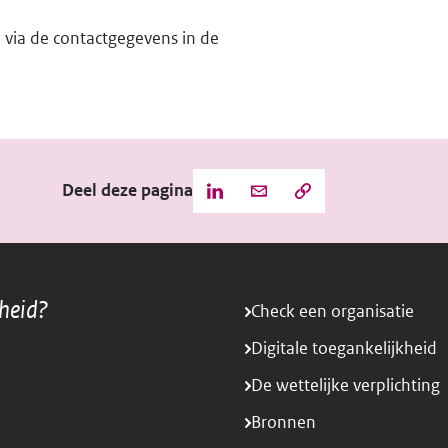
 via de contactgegevens in de
Deel deze pagina
Kopieer
Deel
Deel
de
deze
deze
URL
pagina
pagina
naar
het
via
via
klembord
rheid?
Check een organisatie
LinkedIn
Mail
Digitale toegankelijkheid
De wettelijke verplichting
Bronnen