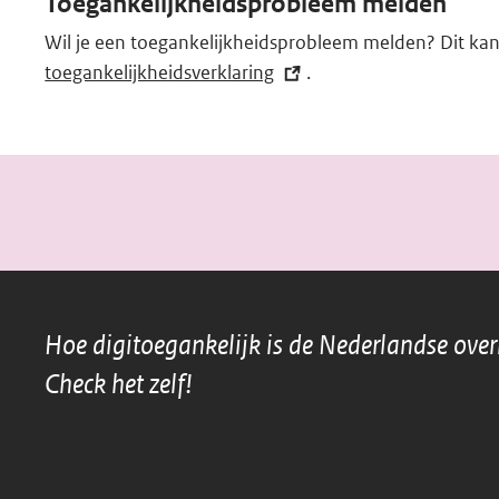
Toegankelijkheidsprobleem melden
k)
Wil je een toegankelijkheidsprobleem melden? Dit kan
toegankelijkheidsverklaring
(externe
.
link)
Hoe digitoegankelijk is de Nederlandse ove
Check het zelf!