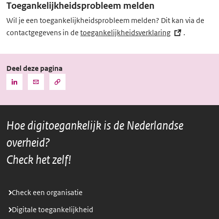
Toegankelijkheidsprobleem melden
Wil je een toegankelijkheidsprobleem melden? Dit kan via de
contactgegevens in de
toegankelijkheidsverklaring
(externe
.
link)
Deel deze pagina
Kopieer
Deel
Deel
de
deze
deze
URL
pagina
pagina
naar
het
via
via
klembord
Hoe digitoegankelijk is de Nederlandse
LinkedIn
Mail
overheid?
Check het zelf!
Check een organisatie
Digitale toegankelijkheid