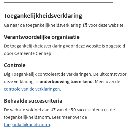
x
t
Toegankelijkheidsverklaring
e
r
Ga naar de
toegankelijkheidsverklaring
(externe
voor deze website.
n
link)
Verantwoordelijke organisatie
e
De toegankelijkheidsverklaring voor deze website is opgesteld
l
door Gemeente Gennep.
i
n
Controle
k)
DigiToegankelijk controleert de verklaringen. De uitkomst voor
deze verklaring is:
onderbouwing toereikend
. Meer over de
controle van de verklaringen
.
Behaalde succescriteria
De website voldoet aan 47 van de 50 succescriteria uit de
toegankelijkheidsnorm. Lees meer over de
toegankelijkheidsnorm
.