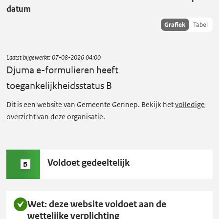
a
datum
e
Toon
Grafiek
Tabel
-
succescriteria
f
data als:
o
Laatst bijgewerkt:
07-08-2026 04:00
r
Djuma e-formulieren
heeft
m
toegankelijkheidsstatus B
u
Dit is een website van Gemeente Gennep. Bekijk het
volledige
l
overzicht van deze organisatie
.
i
e
r
Status
Voldoet gedeeltelijk
e
B
B:
n
heeft
Wet: deze website voldoet aan de
toegankelijkheidsstatus
wettelijke verplichting