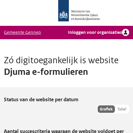
Logo
Ga naar hoofdinhoud
Ministerie
van
Binnenlandse
Gemeente Gennep
Inloggen voor organisaties
Zaken
en
Koninkrijkrelaties,
Homepage
Zó digitoegankelijk is website
DigiToegankelijk
Djuma e-formulieren
D
Status van de website per datum
j
Toon
Grafiek
Tabel
hisoriedata
u
als:
m
Aantal succescriteria waaraan de website voldoet per