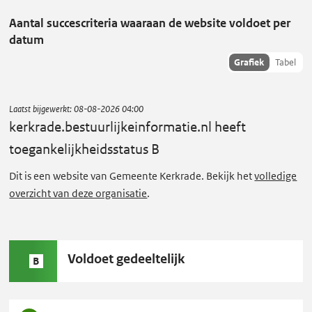
als:
k
Aantal succescriteria waaraan de website voldoet per
r
datum
a
Toon
Grafiek
Tabel
d
succescriteria
e
data als:
.
Laatst bijgewerkt:
08-08-2026 04:00
b
kerkrade.bestuurlijkeinformatie.nl
heeft
e
toegankelijkheidsstatus B
s
Dit is een website van Gemeente Kerkrade. Bekijk het
volledige
t
overzicht van deze organisatie
.
u
u
r
Status
Voldoet gedeeltelijk
l
B
B:
i
j