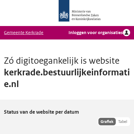
Logo
Ga naar hoofdinhoud
Ministerie
van
Binnenlandse
Gemeente Kerkrade
Inloggen voor organisaties
Zaken
en
Koninkrijkrelaties,
Homepage
Zó digitoegankelijk is website
DigiToegankelijk
kerkrade.bestuurlijkeinformati
e.nl
k
Status van de website per datum
e
Toon
Grafiek
Tabel
hisoriedata
r