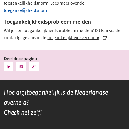
toegankelijkheidsnorm. Lees meer over de
toegankelijkheidsnorm
.
Toegankelijkheidsprobleem melden
Wil je een toegankelijkheidsprobleem melden? Dit kan via de
contactgegevens in de
toegankelijkheidsverklaring
(externe
.
link)
Deel deze pagina
Kopieer
Deel
Deel
de
deze
deze
URL
pagina
pagina
naar
het
via
via
klembord
Hoe digitoegankelijk is de Nederlandse
LinkedIn
Mail
overheid?
Check het zelf!