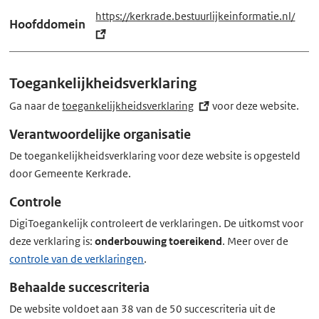
https://kerkrade.bestuurlijkeinformatie.nl/
(e
Hoofddomein
x
t
e
Toegankelijkheidsverklaring
r
n
Ga naar de
toegankelijkheidsverklaring
(externe
voor deze website.
e
link)
Verantwoordelijke organisatie
l
De toegankelijkheidsverklaring voor deze website is opgesteld
i
door Gemeente Kerkrade.
n
k)
Controle
DigiToegankelijk controleert de verklaringen. De uitkomst voor
deze verklaring is:
onderbouwing toereikend
. Meer over de
controle van de verklaringen
.
Behaalde succescriteria
De website voldoet aan 38 van de 50 succescriteria uit de