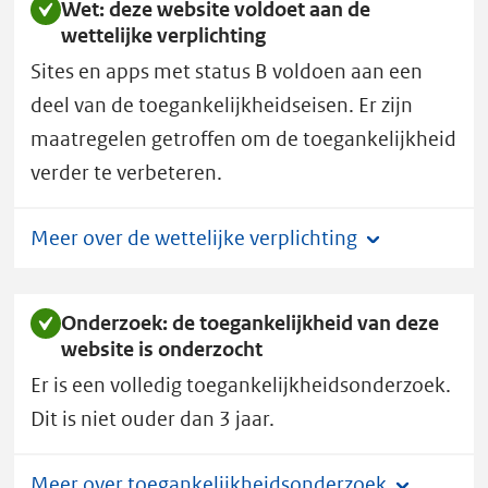
Wet: deze website voldoet aan de
k
wettelijke verplichting
e
Sites en apps met status B voldoen aan een
i
n
deel van de toegankelijkheidseisen. Er zijn
f
maatregelen getroffen om de toegankelijkheid
o
verder te verbeteren.
r
m
Meer over de wettelijke verplichting
a
t
i
Onderzoek: de toegankelijkheid van deze
e
website is onderzocht
.
Er is een volledig toegankelijkheidsonderzoek.
n
Dit is niet ouder dan 3 jaar.
l
heeft
Meer over toegankelijkheidsonderzoek