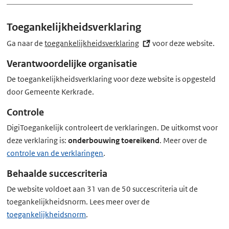
x
t
Toegankelijkheidsverklaring
e
r
Ga naar de
toegankelijkheidsverklaring
(externe
voor deze website.
n
link)
Verantwoordelijke organisatie
e
De toegankelijkheidsverklaring voor deze website is opgesteld
l
door Gemeente Kerkrade.
i
n
Controle
k)
DigiToegankelijk controleert de verklaringen. De uitkomst voor
deze verklaring is:
onderbouwing toereikend
. Meer over de
controle van de verklaringen
.
Behaalde succescriteria
De website voldoet aan 31 van de 50 succescriteria uit de
toegankelijkheidsnorm. Lees meer over de
toegankelijkheidsnorm
.