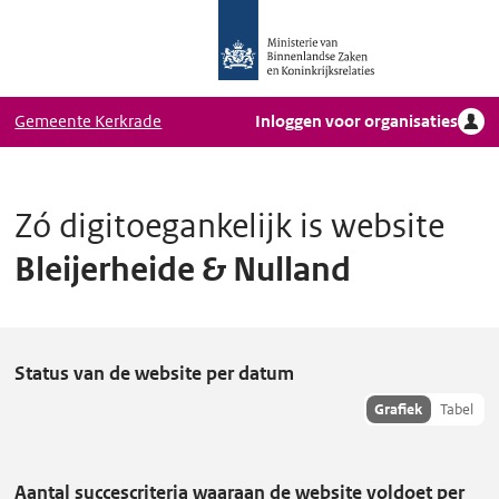
Logo
Ga naar hoofdinhoud
Ministerie
van
Binnenlandse
Gemeente Kerkrade
Inloggen voor organisaties
Zaken
en
Koninkrijkrelaties,
Homepage
Zó digitoegankelijk is website
DigiToegankelijk
Bleijerheide & Nulland
B
Status van de website per datum
l
Toon
Grafiek
Tabel
hisoriedata
e
als:
i
Aantal succescriteria waaraan de website voldoet per