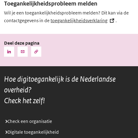
Toegankelijkheidsprobleem melden
Wil je een toegankelijkheidsprobleem melden? Dit kan via de
contactgegevens in de
toegankelijkheidsverklaring
(externe
.
link)
Deel deze pagina
Kopieer
Deel
Deel
de
deze
deze
URL
pagina
pagina
naar
het
via
via
klembord
Hoe digitoegankelijk is de Nederlandse
LinkedIn
Mail
overheid?
Check het zelf!
Check een organisatie
Digitale toegankelijkheid