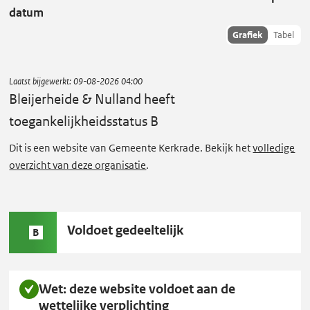
j
datum
e
Toon
Grafiek
Tabel
r
succescriteria
h
data als:
e
Laatst bijgewerkt:
09-08-2026 04:00
i
Bleijerheide & Nulland
heeft
d
toegankelijkheidsstatus B
e
Dit is een website van Gemeente Kerkrade. Bekijk het
volledige
&
overzicht van deze organisatie
.
N
u
l
Status
Voldoet gedeeltelijk
l
B
B:
a
n
Wet: deze website voldoet aan de
d
wettelijke verplichting