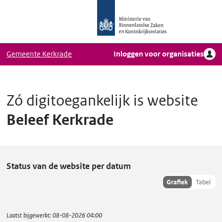
Logo
Ga naar hoofdinhoud
Ministerie
van
Binnenlandse
Gemeente Kerkrade
Inloggen voor organisaties
Zaken
en
Koninkrijkrelaties,
Homepage
Zó digitoegankelijk is website
DigiToegankelijk
Beleef Kerkrade
B
Status van de website per datum
e
Toon
Grafiek
Tabel
hisoriedata
l
als:
e
Laatst bijgewerkt:
08-08-2026 04:00