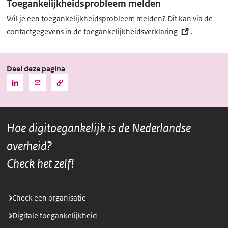
Toegankelijkheidsprobleem melden
k)
Wil je een toegankelijkheidsprobleem melden? Dit kan via de
contactgegevens in de
toegankelijkheidsverklaring
(externe
.
link)
Deel deze pagina
Kopieer
Deel
Deel
de
deze
deze
URL
pagina
pagina
naar
het
via
via
klembord
Hoe digitoegankelijk is de Nederlandse
LinkedIn
Mail
overheid?
Check het zelf!
Check een organisatie
Digitale toegankelijkheid