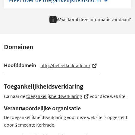
Meer over de toegankelijkheidsnorm
Waar komt deze informatie vandaan?
Domeinen
Hoofddomein
http://beleefkerkrade.nl/
(e
x
t
Toegankelijkheidsverklaring
e
r
Ga naar de
toegankelijkheidsverklaring
(externe
voor deze website.
n
link)
Verantwoordelijke organisatie
e
De toegankelijkheidsverklaring voor deze website is opgesteld
l
door Gemeente Kerkrade.
i
n