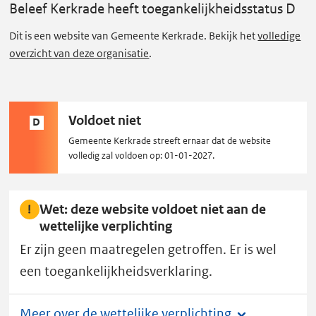
e
Beleef Kerkrade
heeft toegankelijkheidsstatus D
f
Dit is een website van Gemeente Kerkrade. Bekijk het
volledige
K
overzicht van deze organisatie
.
e
r
k
r
Status
Voldoet niet
D
D:
a
Gemeente Kerkrade streeft ernaar dat de website
volledig zal voldoen op: 01-01-2027.
d
e
heeft
Wet: deze website voldoet niet aan de
toegankelijkheidsstatus
wettelijke verplichting
D.
Er zijn geen maatregelen getroffen. Er is wel
een toegankelijkheidsverklaring.
Meer over de wettelijke verplichting