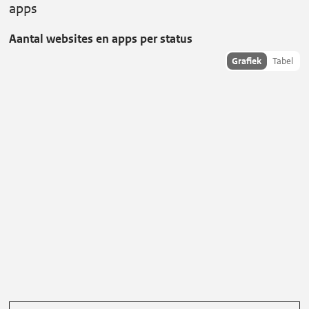
apps
Aantal websites en apps per status
Toon
Grafiek
Tabel
statusdata
als:
Status van toegankelijkheid