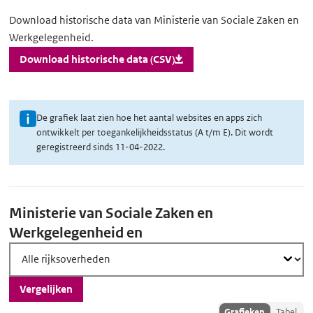
Download
Download historische data van Ministerie van Sociale Zaken en
Werkgelegenheid.
historische
data
Download historische data (CSV)
U
De grafiek laat zien hoe het aantal websites en apps zich
ontwikkelt per toegankelijkheidsstatus (A t/m E). Dit wordt
i
geregistreerd sinds 11-04-2022.
t
l
Vergelijk
e
Ministerie van Sociale Zaken en
g
scores
Werkgelegenheid en
o
v
e
Vergelijken
r
Toon
Grafieken
Tabel