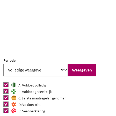
Scroll voor meer informatie
Periode
Weergeven
Status van toegankelijkheid
Status van
tonen
A: Voldoet volledig
toegankelijkheid
tonen
B: Voldoet gedeeltelijk
tonen in grafiek
tonen
C: Eerste maatregelen genomen
tonen
D: Voldoet niet
tonen
E: Geen verklaring