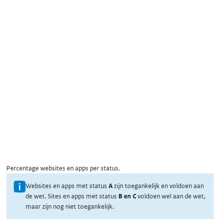
Percentage websites en apps per status.
U
Websites en apps met status
A
zijn toegankelijk en voldoen aan
de wet. Sites en apps met status
B en C
voldoen wel aan de wet,
i
maar zijn nog niet toegankelijk.
t