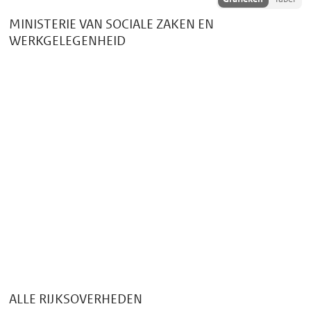
d
vergelijkingsdata
e
MINISTERIE VAN SOCIALE ZAKEN EN
als:
WERKGELEGENHEID
g
r
a
f
i
e
k
ALLE RIJKSOVERHEDEN