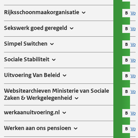
Rijksschoonmaakorganisatie
B
Vol
Sekswerk goed geregeld
B
Vol
Simpel Switchen
B
Vol
Sociale Stabiliteit
B
Vol
Uitvoering Van Beleid
B
Vol
Websitearchieven Ministerie van Sociale
B
Vol
Zaken & Werkgelegenheid
werkaanuitvoering.nl
B
Vol
Werken aan ons pensioen
B
Vol