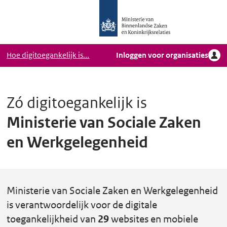
Logo
Ga naar hoofdinhoud
Ministerie
van
Binnenlandse
Hoe digitoegankelijk is...
Inloggen voor organisaties
Zaken
en
Koninkrijkrelaties,
Homepage
Zó digitoegankelijk is
DigiToegankelijk
Ministerie van Sociale Zaken
en Werkgelegenheid
Ministerie van Sociale Zaken en Werkgelegenheid
is verantwoordelijk voor de digitale
toegankelijkheid van
29
websites en mobiele