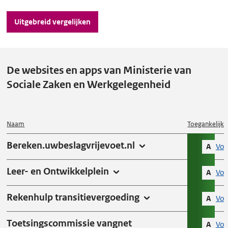
l
Uitgebreid vergelijken
e
g
o
v
De websites en apps van Ministerie van
e
Sociale Zaken en Werkgelegenheid
r
d
e
Naam
Toegankelijkh
s
Bereken.uwbeslagvrijevoet.nl
A
Vol
t
a
Leer- en Ontwikkelplein
A
Vol
t
u
Rekenhulp transitievergoeding
A
Vol
s
s
Toetsingscommissie vangnet
A
Vol