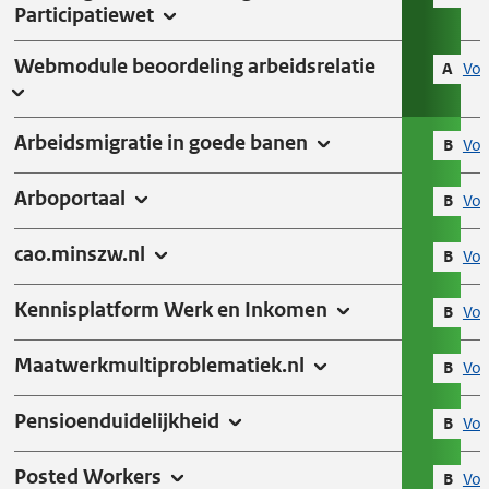
Participatiewet
e
n
Webmodule beoordeling arbeidsrelatie
A
Vol
Arbeidsmigratie in goede banen
B
Vol
Arboportaal
B
Vol
cao.minszw.nl
B
Vol
Kennisplatform Werk en Inkomen
B
Vol
Maatwerkmultiproblematiek.nl
B
Vol
Pensioenduidelijkheid
B
Vol
Posted Workers
B
Vol