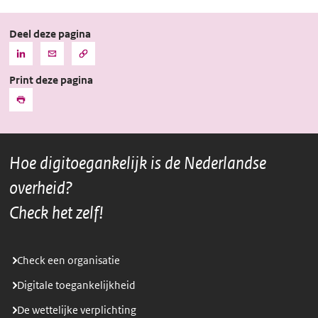
Deel deze pagina
Kopieer
Deel
Deel
de
deze
deze
URL
Print deze pagina
pagina
pagina
naar
het
via
via
Print
klembord
LinkedIn
Mail
Hoe digitoegankelijk is de Nederlandse
overheid?
Check het zelf!
Check een organisatie
Digitale toegankelijkheid
De wettelijke verplichting