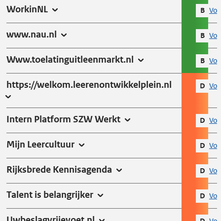
WorkinNL
B
Vol
www.nau.nl
B
Vol
Www.toelatinguitleenmarkt.nl
B
Vol
https://welkom.leerenontwikkelplein.nl
D
Vol
Intern Platform SZW Werkt
D
Vol
Mijn Leercultuur
D
Vol
Rijksbrede Kennisagenda
D
Vol
Talent is belangrijker
D
Vol
Uwbeslagvrijevoet.nl
D
Vol