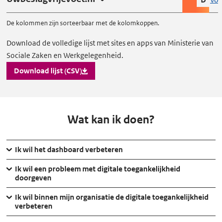
De kolommen zijn sorteerbaar met de kolomkoppen.
Download
Download de volledige lijst met sites en apps van Ministerie van
Sociale Zaken en Werkgelegenheid.
lijst
met
Download lijst (CSV)
sites
en
apps
Wat kan ik doen?
Ik wil het dashboard verbeteren
Ik wil een probleem met digitale toegankelijkheid
doorgeven
Ik wil binnen mijn organisatie de digitale toegankelijkheid
verbeteren