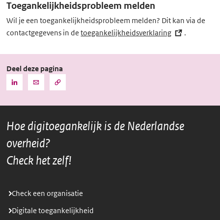
Toegankelijkheidsprobleem melden
Wil je een toegankelijkheidsprobleem melden? Dit kan via de
contactgegevens in de
toegankelijkheidsverklaring
(externe
.
link)
Deel deze pagina
Kopieer
Deel
Deel
de
deze
deze
URL
pagina
pagina
naar
het
via
via
klembord
Hoe digitoegankelijk is de Nederlandse
LinkedIn
Mail
overheid?
Check het zelf!
Check een organisatie
Digitale toegankelijkheid