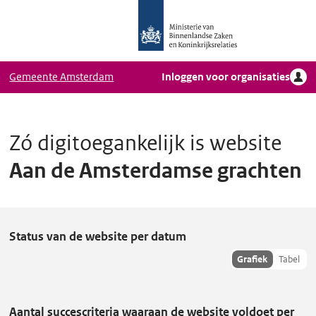
Logo
Ga naar hoofdinhoud
Ministerie
van
Binnenlandse
Gemeente Amsterdam
Inloggen voor organisaties
Zaken
en
Koninkrijkrelaties,
Homepage
Zó digitoegankelijk is website
DigiToegankelijk
Aan de Amsterdamse grachten
A
Status van de website per datum
a
Toon
Grafiek
Tabel
hisoriedata
n
als:
d
Aantal succescriteria waaraan de website voldoet per