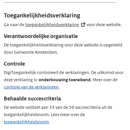
x
t
Toegankelijkheidsverklaring
e
r
Ga naar de
toegankelijkheidsverklaring
(externe
voor deze website.
n
link)
Verantwoordelijke organisatie
e
De toegankelijkheidsverklaring voor deze website is opgesteld
l
door Gemeente Amsterdam.
i
n
Controle
k)
DigiToegankelijk controleert de verklaringen. De uitkomst voor
deze verklaring is:
onderbouwing toereikend
. Meer over de
controle van de verklaringen
.
Behaalde succescriteria
De website voldoet aan 33 van de 50 succescriteria uit de
toegankelijkheidsnorm. Lees meer over de
toegankelijkheidsnorm
.