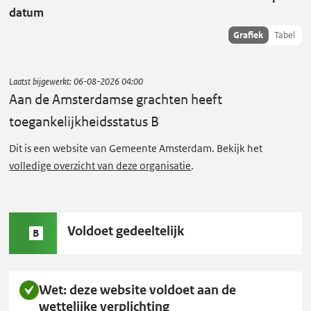
e
datum
A
Toon
Grafiek
Tabel
m
succescriteria
s
data als:
t
Laatst bijgewerkt:
06-08-2026 04:00
e
Aan de Amsterdamse grachten
heeft
r
toegankelijkheidsstatus B
d
Dit is een website van Gemeente Amsterdam. Bekijk het
a
volledige overzicht van deze organisatie
.
m
s
e
Status
Voldoet gedeeltelijk
g
B
B:
r
a
Wet: deze website voldoet aan de
c
wettelijke verplichting