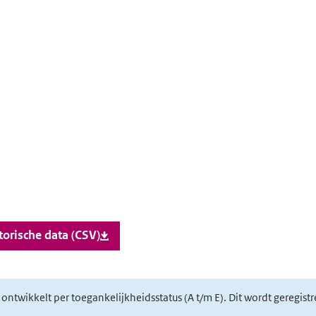
orische data (CSV)
h ontwikkelt per toegankelijkheidsstatus (A t/m E). Dit wordt geregis