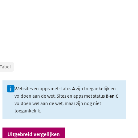
Tabel
sdata
U
Websites en apps met status
A
zijn toegankelijk en
voldoen aan de wet. Sites en apps met status
B en C
i
voldoen wel aan de wet, maar zijn nog niet
t
toegankelijk.
l
e
Uitgebreid vergelijken