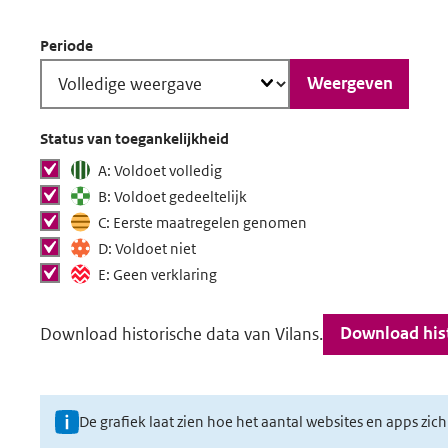
Periode
Weergeven
Status van toegankelijkheid
Status van
tonen
A: Voldoet volledig
toegankelijkheid
tonen
B: Voldoet gedeeltelijk
tonen in grafiek
tonen
C: Eerste maatregelen genomen
tonen
D: Voldoet niet
tonen
E: Geen verklaring
Download
Download hist
Download historische data van Vilans.
historische
data
U
De grafiek laat zien hoe het aantal websites en apps zic