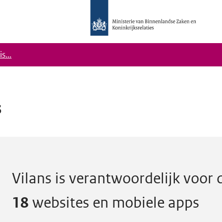
Logo
Ministerie
van
Binnenlandse
s...
Zaken
en
Koninkrijkrelaties,
Homepage
s
DigiToegankelijk
 de digitale toegankelijkheid van
1
Vilans is verantwoordelijk voor 
18
websites en mobiele apps