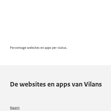
a
f
i
e
k
Percentage websites en apps per status.
De websites en apps van Vilans
Naam