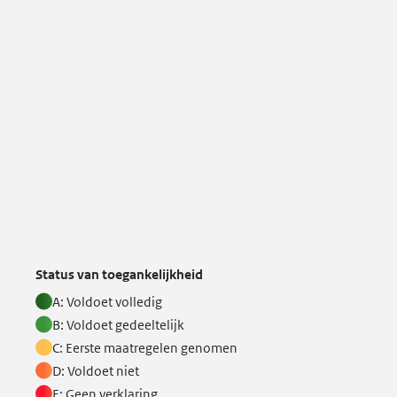
Status van toegankelijkheid
A: Voldoet volledig
B: Voldoet gedeeltelijk
C: Eerste maatregelen genomen
D: Voldoet niet
E: Geen verklaring