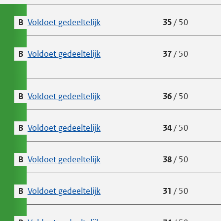
B
Voldoet gedeeltelijk
(BeterOud)
Voldoet aan
35
van de
/
50
successcr
B
Voldoet gedeeltelijk
(Databank erkende interventies 
Voldoet aan
37
van de
/
50
successcr
B
Voldoet gedeeltelijk
(Kennisplein Gehandicaptensect
Voldoet aan
36
van de
/
50
successcr
B
Voldoet gedeeltelijk
(Mijn Vilans Protocollen)
Voldoet aan
34
van de
/
50
successcr
B
Voldoet gedeeltelijk
(Nederlands Geheugenpoli Netw
Voldoet aan
38
van de
/
50
successcr
B
Voldoet gedeeltelijk
(Stichting Omaha System Suppor
Voldoet aan
31
van de
/
50
successcr