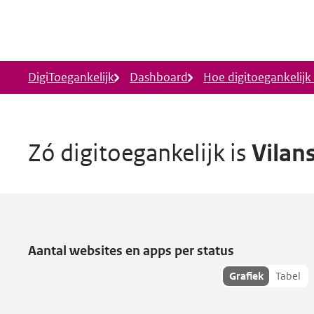
Ga naar hoofdinhoud
DigiToegankelijk
Dashboard
Hoe digitoegankelijk i
Zó digitoegankelijk is
Vilan
Vilans is verantwoordelijk voor
Aantal websites en apps per status
Toon
Grafiek
Tabel
statusdata
als: