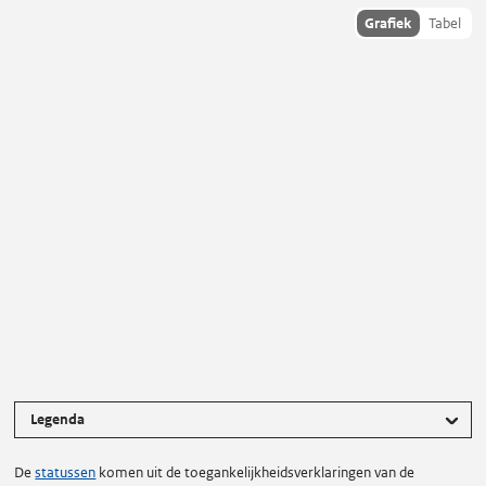
Toon
Grafiek
Tabel
statusdata
als:
Status van toegankelijkheid
Legenda
De
statussen
komen uit de toegankelijkheidsverklaringen van de