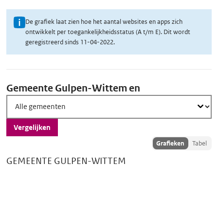
U
De grafiek laat zien hoe het aantal websites en apps zich
ontwikkelt per toegankelijkheidsstatus (A t/m E). Dit wordt
i
geregistreerd sinds 11-04-2022.
t
l
Vergelijk
e
Gemeente Gulpen-Wittem en
g
scores
o
v
Vergelijken
e
Toon
Grafieken
Tabel
r
vergelijkingsdata
d
GEMEENTE GULPEN-WITTEM
als:
e
g
r
a