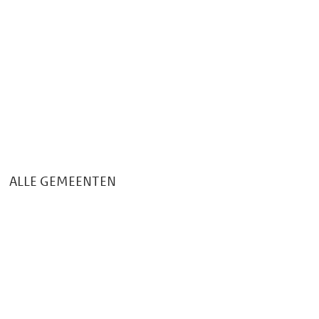
f
i
e
k
ALLE GEMEENTEN