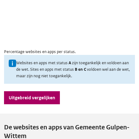
Percentage websites en apps per status.
U
Websites en apps met status
A
zijn toegankelijk en voldoen aan
de wet. Sites en apps met status
B en C
voldoen wel aan de wet,
i
maar zijn nog niet toegankelijk.
t
l
Uitgebreid vergelijken
e
g
o
v
De websites en apps van Gemeente Gulpen-
e
Wittem