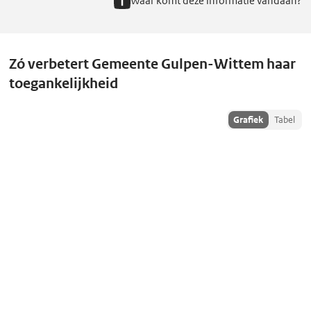
Waar komt deze informatie vandaan?
Zó verbetert Gemeente Gulpen-Wittem haar
toegankelijkheid
Toon
Grafiek
Tabel
historiedata
als: