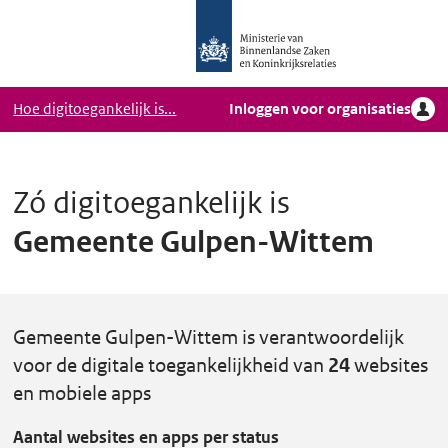
Logo
Ga naar hoofdinhoud
Ministerie
van
Binnenlandse
Hoe digitoegankelijk is...
Inloggen voor organisaties
Zaken
en
Koninkrijkrelaties,
Homepage
Zó digitoegankelijk is
DigiToegankelijk
Gemeente Gulpen-Wittem
Gemeente Gulpen-Wittem is verantwoordelijk
voor de digitale toegankelijkheid van
24
websites
en mobiele apps
Aantal websites en apps per status