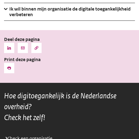
Ik wil binnen mijn organisatie de digitale toegankelijkheid
verbeteren
Deel deze pagina
Kopieer
Deel
Deel
de
deze
deze
URL
Print deze pagina
pagina
pagina
naar
het
via
via
Print
klembord
LinkedIn
Mail
Hoe digitoegankelijk is de Nederlandse
overheid?
Check het zelf!
Check een organisatie