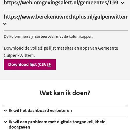
https://web.omgevingsalert.nl/gemeentes/139
https://www.berekenuwrechtplus.nl/gulpenwittem
De kolommen zijn sorteerbaar met de kolomkoppen.
Download
Download de volledige lijst met sites en apps van Gemeente
Gulpen-Wittem.
lijst
met
Download lijst (CSV)
sites
en
apps
Wat kan ik doen?
Ik wil het dashboard verbeteren
Ik wil een probleem met digitale toegankelijkheid
doorgeven