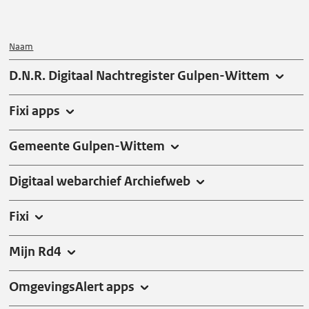
r
d
e
Naam
s
D.N.R. Digitaal Nachtregister Gulpen-Wittem
t
a
Fixi apps
t
u
Gemeente Gulpen-Wittem
s
s
Digitaal webarchief Archiefweb
e
Fixi
n
Mijn Rd4
OmgevingsAlert apps