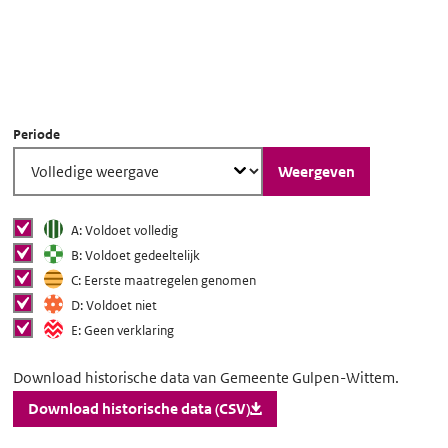
Scroll voor meer informatie
Periode
Weergeven
Status van toegankelijkheid
Status van
tonen
A: Voldoet volledig
toegankelijkheid
tonen
B: Voldoet gedeeltelijk
tonen in grafiek
tonen
C: Eerste maatregelen genomen
tonen
D: Voldoet niet
tonen
E: Geen verklaring
Download
Download historische data van Gemeente Gulpen-Wittem.
historische
Download historische data (CSV)
data