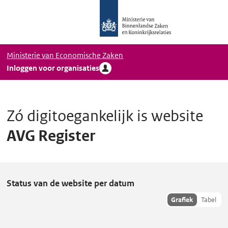
Logo
Ga naar hoofdinhoud
Ministerie
van
Binnenlandse
Ministerie van Economische Zaken
Zaken
Inloggen voor organisaties
en
Koninkrijkrelaties,
Homepage
DigiToegankelijk
Zó digitoegankelijk is website
AVG Register
A
Status van de website per datum
V
Toon
Grafiek
Tabel
hisoriedata
G
als:
R