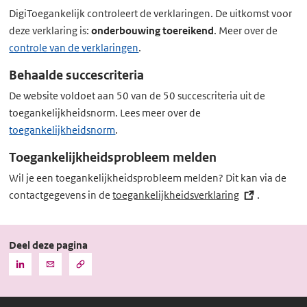
k)
DigiToegankelijk controleert de verklaringen. De uitkomst voor
deze verklaring is:
onderbouwing toereikend
. Meer over de
controle van de verklaringen
.
Behaalde succescriteria
De website voldoet aan 50 van de 50 succescriteria uit de
toegankelijkheidsnorm. Lees meer over de
toegankelijkheidsnorm
.
Toegankelijkheidsprobleem melden
Wil je een toegankelijkheidsprobleem melden? Dit kan via de
contactgegevens in de
toegankelijkheidsverklaring
(externe
.
link)
Deel deze pagina
Kopieer
Deel
Deel
de
deze
deze
URL
pagina
pagina
naar
het