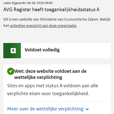
Laatst bijgewerkt:
08-08-2026 04:00
e
AVG Register
heeft toegankelijkheidsstatus A
g
Dit is een website van Ministerie van Economische Zaken. Bekijk
i
het
volledige overzicht van deze organisatie
.
s
t
e
r
Status
Voldoet volledig
A
A:
heeft
toegankelijkheidsstatus
A.
Wet: deze website voldoet aan de
wettelijke verplichting
Sites en apps met status A voldoen aan alle
verplichte eisen voor toegankelijkheid.
Meer over de wettelijke verplichting