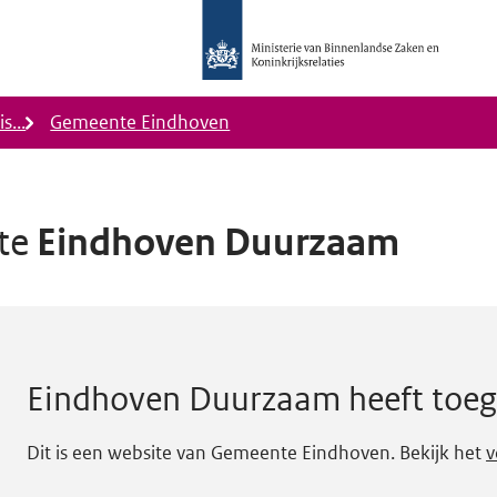
Logo
Ministerie
van
Binnenlandse
s...
Gemeente Eindhoven
Zaken
en
Koninkrijkrelaties,
Homepage
ite
Eindhoven Duurzaam
DigiToegankelijk
gankelijkheidsstatus B.
Eindhoven Duurzaam
heeft toeg
Dit is een website van Gemeente Eindhoven. Bekijk het
v