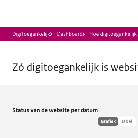
Ga naar hoofdinhoud
DigiToegankelijk
Dashboard
Hoe digitoegankelijk i
Zó digitoegankelijk is webs
Eindhoven Duurzaam
heeft toe
Status van de website per datum
Toon
Grafiek
Tabel
hisoriedata
als: