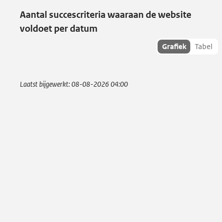
Aantal succescriteria waaraan de website
voldoet per datum
Toon
Grafiek
Tabel
succescriteria
data als:
Laatst bijgewerkt:
08-08-2026 04:00