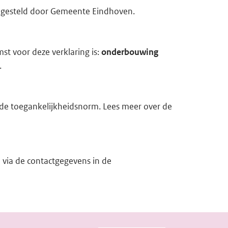
i
opgesteld door Gemeente Eindhoven.
n
k)
st voor deze verklaring is:
onderbouwing
.
t de toegankelijkheidsnorm. Lees meer over de
 via de contactgegevens in de