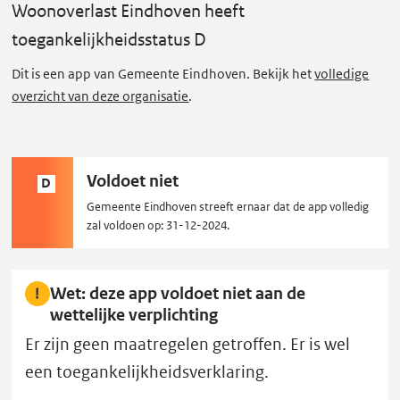
o
Woonoverlast Eindhoven
heeft
v
toegankelijkheidsstatus D
e
r
Dit is een app van Gemeente Eindhoven. Bekijk het
volledige
overzicht van deze organisatie
.
l
a
s
t
Status
Voldoet niet
D
E
D:
Gemeente Eindhoven streeft ernaar dat de app volledig
i
zal voldoen op: 31-12-2024.
n
d
Wet: deze app voldoet niet aan de
h
wettelijke verplichting
o
Er zijn geen maatregelen getroffen. Er is wel
v
een toegankelijkheidsverklaring.
e