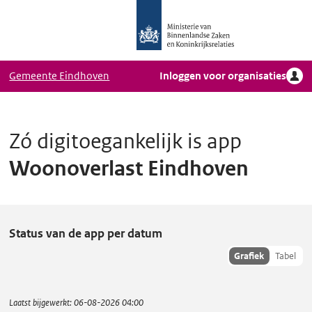
Logo
Ga naar hoofdinhoud
Ministerie
van
Binnenlandse
Gemeente Eindhoven
Inloggen voor organisaties
Zaken
en
Koninkrijkrelaties,
Homepage
Zó digitoegankelijk is app
DigiToegankelijk
Woonoverlast Eindhoven
W
Status van de app per datum
o
Toon
Grafiek
Tabel
hisoriedata
o
als:
n
Laatst bijgewerkt:
06-08-2026 04:00