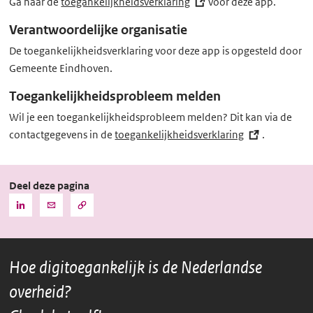
r
l
Ga naar de
toegankelijkheidsverklaring
(externe
voor deze app.
n
i
link)
Verantwoordelijke organisatie
e
n
De toegankelijkheidsverklaring voor deze app is opgesteld door
l
k)
Gemeente Eindhoven.
i
n
Toegankelijkheidsprobleem melden
k)
Wil je een toegankelijkheidsprobleem melden? Dit kan via de
contactgegevens in de
toegankelijkheidsverklaring
(externe
.
link)
Deel deze pagina
Kopieer
Deel
Deel
de
deze
deze
URL
pagina
pagina
naar
het
via
via
klembord
Hoe digitoegankelijk is de Nederlandse
LinkedIn
Mail
overheid?