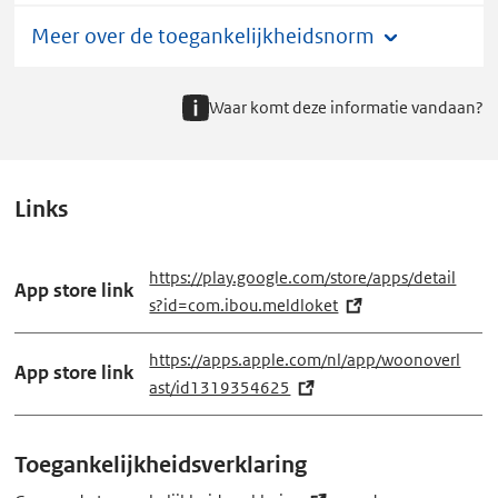
Meer over de toegankelijkheidsnorm
Waar komt deze informatie vandaan?
Links
https://play.google.com/store/apps/detail
App store link
s?id=com.ibou.meldloket
(e
x
https://apps.apple.com/nl/app/woonoverl
t
App store link
ast/id1319354625
(e
e
x
r
t
n
Toegankelijkheidsverklaring
e
e