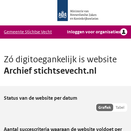
Logo
Ga naar hoofdinhoud
Ministerie
van
Binnenlandse
Gemeente Stichtse Vecht
Inloggen voor organisaties
Zaken
en
Koninkrijkrelaties,
Homepage
Zó digitoegankelijk is website
DigiToegankelijk
Archief stichtsevecht.nl
A
Status van de website per datum
r
Toon
Grafiek
Tabel
hisoriedata
c
als:
h
Aantal succescriteria waaraan de website voldoet per