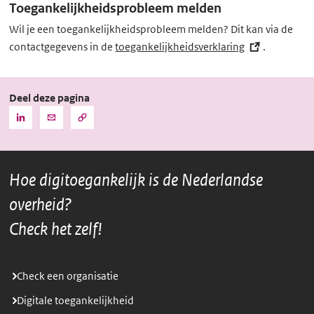
Toegankelijkheidsprobleem melden
Wil je een toegankelijkheidsprobleem melden? Dit kan via de
contactgegevens in de
toegankelijkheidsverklaring
(externe
.
link)
Deel deze pagina
Kopieer
Deel
Deel
de
deze
deze
URL
pagina
pagina
naar
het
via
via
klembord
Hoe digitoegankelijk is de Nederlandse
LinkedIn
Mail
overheid?
Check het zelf!
Check een organisatie
Digitale toegankelijkheid