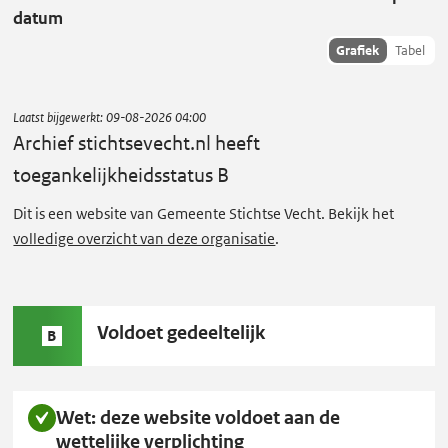
i
datum
e
Toon
Grafiek
Tabel
f
succescriteria
s
data als:
t
Laatst bijgewerkt:
09-08-2026 04:00
i
Archief stichtsevecht.nl
heeft
c
toegankelijkheidsstatus B
h
Dit is een website van Gemeente Stichtse Vecht. Bekijk het
t
volledige overzicht van deze organisatie
.
s
e
v
Status
Voldoet gedeeltelijk
e
B
B:
c
h
Wet: deze website voldoet aan de
t
wettelijke verplichting