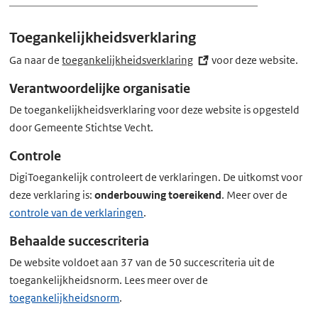
x
t
Toegankelijkheidsverklaring
e
r
Ga naar de
toegankelijkheidsverklaring
(externe
voor deze website.
n
link)
Verantwoordelijke organisatie
e
De toegankelijkheidsverklaring voor deze website is opgesteld
l
door Gemeente Stichtse Vecht.
i
n
Controle
k)
DigiToegankelijk controleert de verklaringen. De uitkomst voor
deze verklaring is:
onderbouwing toereikend
. Meer over de
controle van de verklaringen
.
Behaalde succescriteria
De website voldoet aan 37 van de 50 succescriteria uit de
toegankelijkheidsnorm. Lees meer over de
toegankelijkheidsnorm
.