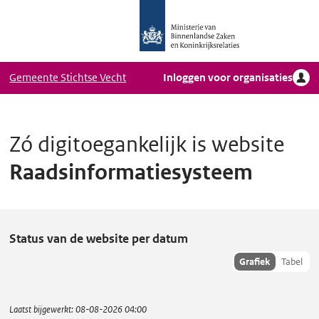
Logo
Ga naar hoofdinhoud
Ministerie
van
Binnenlandse
Gemeente Stichtse Vecht
Inloggen voor organisaties
Zaken
en
Koninkrijkrelaties,
Homepage
Zó digitoegankelijk is website
DigiToegankelijk
Raadsinformatiesysteem
R
Status van de website per datum
a
Toon
Grafiek
Tabel
hisoriedata
a
als:
d
Laatst bijgewerkt:
08-08-2026 04:00