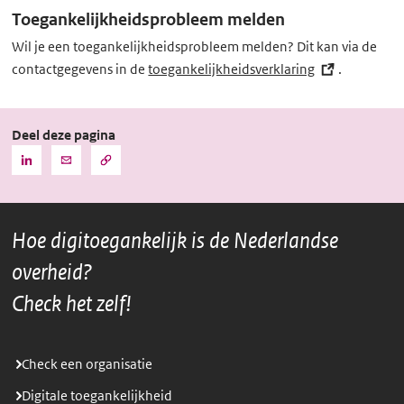
k)
Toegankelijkheidsprobleem melden
Wil je een toegankelijkheidsprobleem melden? Dit kan via de
contactgegevens in de
toegankelijkheidsverklaring
(externe
.
link)
Deel deze pagina
Kopieer
Deel
Deel
de
deze
deze
URL
pagina
pagina
naar
het
via
via
klembord
Hoe digitoegankelijk is de Nederlandse
LinkedIn
Mail
overheid?
Check het zelf!
Check een organisatie
Digitale toegankelijkheid