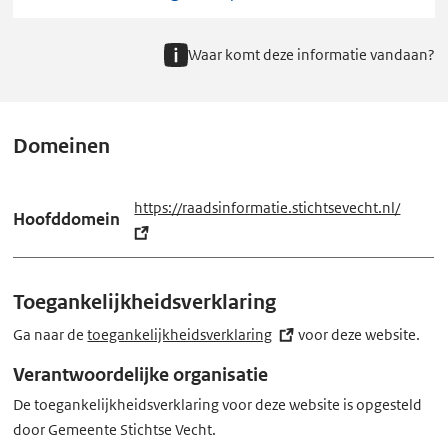
Waar komt deze informatie vandaan?
Domeinen
https://raadsinformatie.stichtsevecht.nl/
(e
Hoofddomein
x
t
e
Toegankelijkheidsverklaring
r
n
Ga naar de
toegankelijkheidsverklaring
(externe
voor deze website.
e
link)
Verantwoordelijke organisatie
l
De toegankelijkheidsverklaring voor deze website is opgesteld
i
door Gemeente Stichtse Vecht.
n