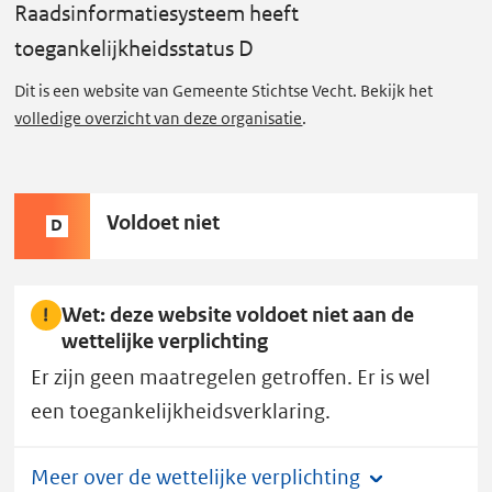
s
Raadsinformatiesysteem
heeft
i
toegankelijkheidsstatus D
n
f
Dit is een website van Gemeente Stichtse Vecht. Bekijk het
volledige overzicht van deze organisatie
.
o
r
m
a
Status
Voldoet niet
D
t
D:
i
e
Wet: deze website voldoet niet aan de
s
wettelijke verplichting
y
Er zijn geen maatregelen getroffen. Er is wel
s
een toegankelijkheidsverklaring.
t
e
Meer over de wettelijke verplichting