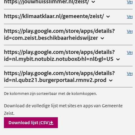
https://jouwhuisslimmer.nl/zeist/
Vera
https://klimaatklaar.nl/gemeente/zeist/
Vera
https://play.google.com/store/apps/details?
Vera
id=com.zeist.beschikbaarheidswijzer
https://play.google.com/store/apps/details?
Vera
id=nl.mybit.notubiz.notubox&hl=nl&gl=US
https://play.google.com/store/apps/details?
Vera
id=nl.qubz21.burgerportaal.rmnv2.prod
De kolommen zijn sorteerbaar met de kolomkoppen.
Download
Download de volledige lijst met sites en apps van Gemeente
Zeist.
lijst
met
Download lijst (CSV)
sites