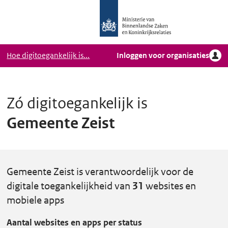
Logo
Ga naar hoofdinhoud
Ministerie
van
Binnenlandse
Hoe digitoegankelijk is...
Inloggen voor organisaties
Zaken
en
Koninkrijkrelaties,
Homepage
Zó digitoegankelijk is
DigiToegankelijk
Gemeente Zeist
Gemeente Zeist is verantwoordelijk voor de
digitale toegankelijkheid van
31
websites en
mobiele apps
Aantal websites en apps per status