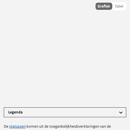
Toon
Grafiek
Tabel
statusdata
als:
Status van toegankelijkheid
Legenda
De
statussen
komen uit de toegankelijkheidsverklaringen van de