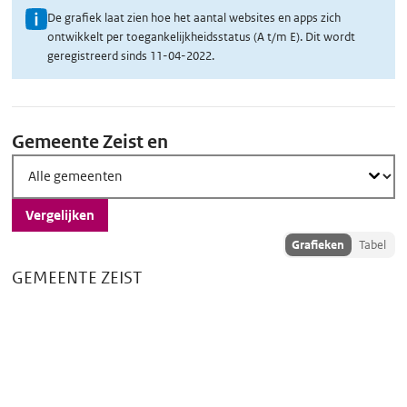
U
De grafiek laat zien hoe het aantal websites en apps zich
ontwikkelt per toegankelijkheidsstatus (A t/m E). Dit wordt
i
geregistreerd sinds 11-04-2022.
t
l
Vergelijk
e
Gemeente Zeist en
g
scores
o
v
Vergelijken
e
Toon
Grafieken
Tabel
r
vergelijkingsdata
d
GEMEENTE ZEIST
als:
e
g
r
a
f