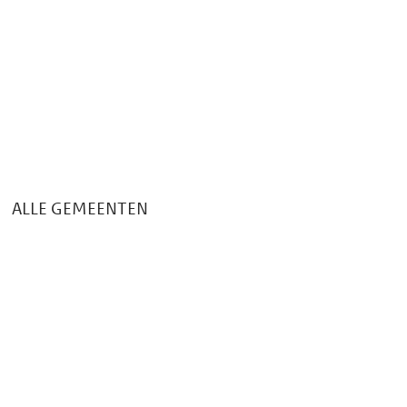
i
e
k
ALLE GEMEENTEN