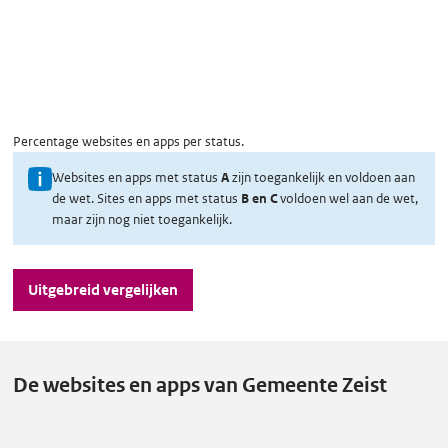
Percentage websites en apps per status.
U
Websites en apps met status
A
zijn toegankelijk en voldoen aan
de wet. Sites en apps met status
B en C
voldoen wel aan de wet,
i
maar zijn nog niet toegankelijk.
t
l
Uitgebreid vergelijken
e
g
o
v
De websites en apps van Gemeente Zeist
e
r