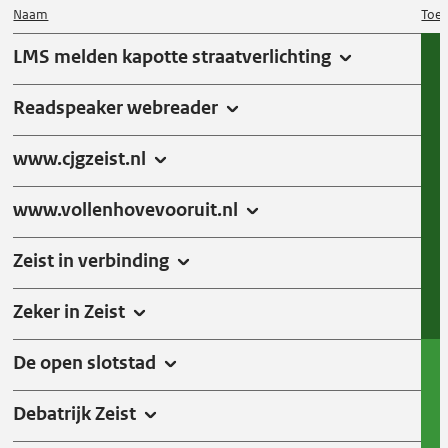
d
Naam
Toeg
e
LMS melden kapotte straatverlichting
s
t
Readspeaker webreader
a
t
www.cjgzeist.nl
u
s
www.vollenhovevooruit.nl
s
Zeist in verbinding
e
n
Zeker in Zeist
De open slotstad
Debatrijk Zeist