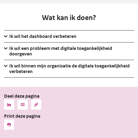
en
apps
Wat kan ik doen?
Ik wil het dashboard verbeteren
Ik wil een probleem met digitale toegankelijkheid
doorgeven
Ik wil binnen mijn organisatie de digitale toegankelijkheid
verbeteren
Deel deze pagina
Kopieer
Deel
Deel
de
deze
deze
URL
Print deze pagina
pagina
pagina
naar
het
via
via
Print
klembord
LinkedIn
Mail