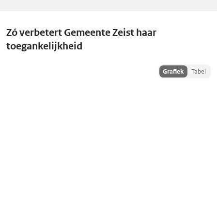
Zó verbetert Gemeente Zeist haar
toegankelijkheid
Toon
Grafiek
Tabel
historiedata
als: