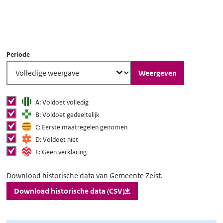
Scroll voor meer informatie
Periode
Weergeven
Status van toegankelijkheid
Status van
tonen
A: Voldoet volledig
toegankelijkheid
tonen
B: Voldoet gedeeltelijk
tonen in grafiek
tonen
C: Eerste maatregelen genomen
tonen
D: Voldoet niet
tonen
E: Geen verklaring
Download
Download historische data van Gemeente Zeist.
historische
Download historische data (CSV)
data