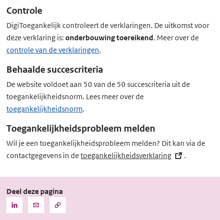
n
Controle
k)
DigiToegankelijk controleert de verklaringen. De uitkomst voor
deze verklaring is:
onderbouwing toereikend
. Meer over de
controle van de verklaringen
.
Behaalde succescriteria
De website voldoet aan 50 van de 50 succescriteria uit de
toegankelijkheidsnorm. Lees meer over de
toegankelijkheidsnorm
.
Toegankelijkheidsprobleem melden
Wil je een toegankelijkheidsprobleem melden? Dit kan via de
contactgegevens in de
toegankelijkheidsverklaring
(externe
.
link)
Deel deze pagina
Kopieer
Deel
Deel
de
deze
deze