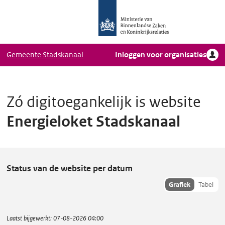
Logo
Ga naar hoofdinhoud
Ministerie
van
Binnenlandse
Gemeente Stadskanaal
Inloggen voor organisaties
Zaken
en
Koninkrijkrelaties,
Homepage
Zó digitoegankelijk is website
DigiToegankelijk
Energieloket Stadskanaal
E
Status van de website per datum
n
Toon
Grafiek
Tabel
hisoriedata
e
als:
r
Laatst bijgewerkt:
07-08-2026 04:00