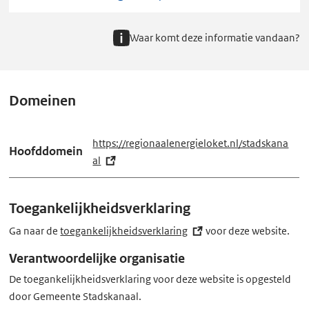
Waar komt deze informatie vandaan?
Domeinen
https://regionaalenergieloket.nl/stadskana
Hoofddomein
al
(e
x
t
Toegankelijkheidsverklaring
e
r
Ga naar de
toegankelijkheidsverklaring
(externe
voor deze website.
n
link)
Verantwoordelijke organisatie
e
De toegankelijkheidsverklaring voor deze website is opgesteld
l
door Gemeente Stadskanaal.
i