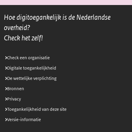
URL
pagina
pagina
naar
het
via
via
klembord
Hoe digitoegankelijk is de Nederlandse
LinkedIn
Mail
overheid?
Check het zelf!
Check een organisatie
Digitale toegankelijkheid
De wettelijke verplichting
Bronnen
Privacy
Toegankelijkheid van deze site
Versie-informatie