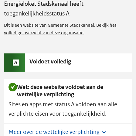
g
Energieloket Stadskanaal
heeft
i
toegankelijkheidsstatus A
e
l
Dit is een website van Gemeente Stadskanaal. Bekijk het
volledige overzicht van deze organisatie
.
o
k
e
t
Status
Voldoet volledig
A
S
A:
t
a
Wet: deze website voldoet aan de
d
wettelijke verplichting
s
Sites en apps met status A voldoen aan alle
k
verplichte eisen voor toegankelijkheid.
a
n
Meer over de wettelijke verplichting