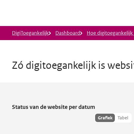
Ga naar hoofdinhoud
DigiToegankelijk
Dashboard
Hoe digitoegankelijk i
Zó digitoegankelijk is webs
Gemeentepanel.nl
heeft toegan
Status van de website per datum
Toon
Grafiek
Tabel
hisoriedata
als: