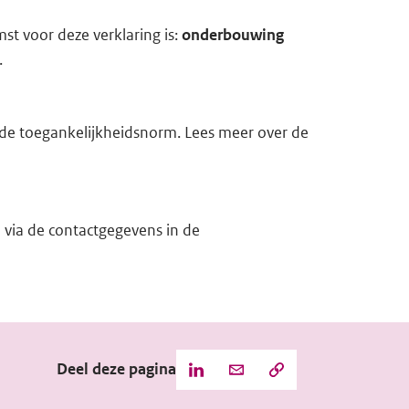
st voor deze verklaring is:
onderbouwing
.
t de toegankelijkheidsnorm. Lees meer over de
 via de contactgegevens in de
Deel deze pagina
Kopieer
Deel
Deel
de
deze
deze