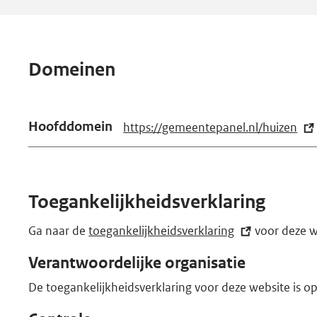
Domeinen
Hoofddomein
https://gemeentepanel.nl/huizen
(e
x
t
e
Toegankelijkheidsverklaring
r
n
Ga naar de
toegankelijkheidsverklaring
(externe
voor deze w
e
link)
Verantwoordelijke organisatie
l
i
De toegankelijkheidsverklaring voor deze website is 
n