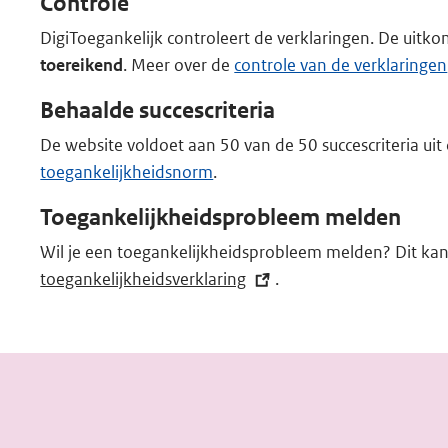
Controle
k)
DigiToegankelijk controleert de verklaringen. De uitkom
toereikend
. Meer over de
controle van de verklaringen
Behaalde succescriteria
De website voldoet aan 50 van de 50 succescriteria ui
toegankelijkheidsnorm
.
Toegankelijkheidsprobleem melden
Wil je een toegankelijkheidsprobleem melden? Dit kan
toegankelijkheidsverklaring
(externe
.
link)