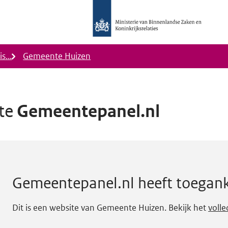
Logo
Ministerie
van
Binnenlandse
s...
Gemeente Huizen
Zaken
en
Koninkrijkrelaties,
Homepage
ite
Gemeentepanel.nl
DigiToegankelijk
kelijkheidsstatus A.
Gemeentepanel.nl
heeft toegank
Dit is een website van Gemeente Huizen. Bekijk het
volle