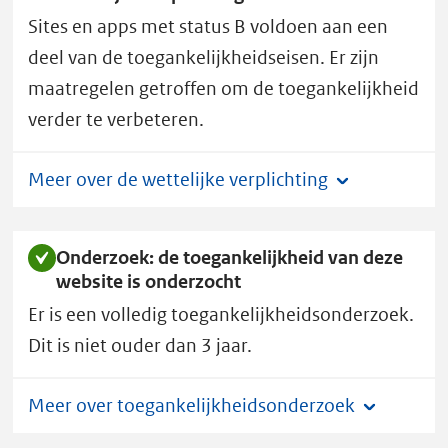
H
Sites en apps met status B voldoen aan een
u
i
deel van de toegankelijkheidseisen. Er zijn
z
maatregelen getroffen om de toegankelijkheid
e
verder te verbeteren.
n
heeft
Meer over de wettelijke verplichting
toegankelijkheidsstatus
B.
Onderzoek: de toegankelijkheid van deze
website is onderzocht
Er is een volledig toegankelijkheidsonderzoek.
Dit is niet ouder dan 3 jaar.
Meer over toegankelijkheidsonderzoek