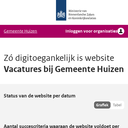
Logo
Ga naar hoofdinhoud
Ministerie
van
Binnenlandse
Gemeente Huizen
Inloggen voor organisaties
Zaken
en
Koninkrijkrelaties,
Homepage
Zó digitoegankelijk is website
DigiToegankelijk
Vacatures bij Gemeente Huizen
V
Status van de website per datum
a
Toon
Grafiek
Tabel
hisoriedata
c
als:
a
Aantal succescriteria waaraan de website voldoet per