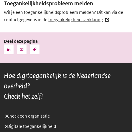
Toegankelijkheidsprobleem melden
Wil je een toegankelijkheidsprobleem melden? Dit kan via de
contactgegevens in de
toegankelijkheidsverklaring
(externe
.
link)
Deel deze pagina
Kopieer
Deel
Deel
de
deze
deze
URL
pagina
pagina
naar
het
via
via
klembord
Hoe digitoegankelijk is de Nederlandse
LinkedIn
Mail
overheid?
Check het zelf!
Check een organisatie
Digitale toegankelijkheid