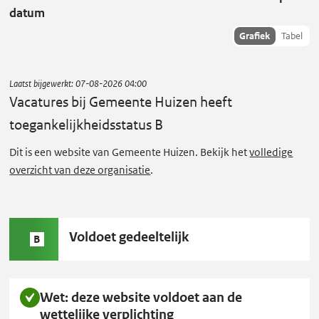
t
datum
u
Toon
Grafiek
Tabel
r
succescriteria
e
data als:
s
Laatst bijgewerkt:
07-08-2026 04:00
b
Vacatures bij Gemeente Huizen
heeft
i
toegankelijkheidsstatus B
j
Dit is een website van Gemeente Huizen. Bekijk het
volledige
G
overzicht van deze organisatie
.
e
m
e
Status
Voldoet gedeeltelijk
e
B
B:
n
t
Wet: deze website voldoet aan de
e
wettelijke verplichting