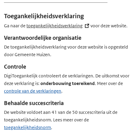
x
t
Toegankelijkheidsverklaring
e
r
Ga naar de
toegankelijkheidsverklaring
(externe
voor deze website.
n
link)
Verantwoordelijke organisatie
e
De toegankelijkheidsverklaring voor deze website is opgesteld
l
door Gemeente Huizen.
i
n
Controle
k)
DigiToegankelijk controleert de verklaringen. De uitkomst voor
deze verklaring is:
onderbouwing toereikend
. Meer over de
controle van de verklaringen
.
Behaalde succescriteria
De website voldoet aan 41 van de 50 succescriteria uit de
toegankelijkheidsnorm. Lees meer over de
toegankelijkheidsnorm
.