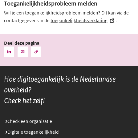
Toegankelijkheidsprobleem melden
Wil je een toegankelijkheidsprobleem melden? Dit kan via de
contactgegevens in de
toegankelijkheidsverklaring
(externe
.
link)
Deel deze pagina
Kopieer
Deel
Deel
de
deze
deze
URL
pagina
pagina
naar
het
via
via
klembord
Hoe digitoegankelijk is de Nederlandse
LinkedIn
Mail
overheid?
Check het zelf!
Check een organisatie
Digitale toegankelijkheid