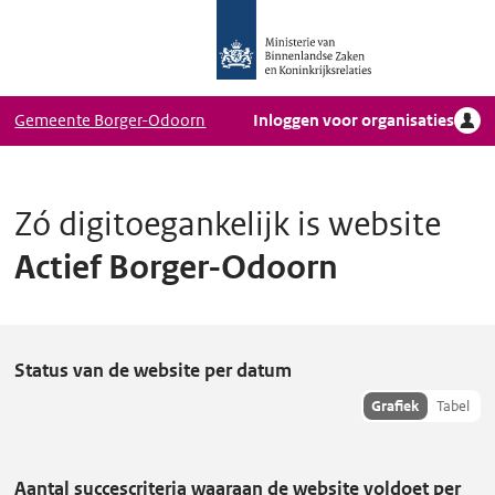
Logo
Ga naar hoofdinhoud
Ministerie
van
Binnenlandse
Gemeente Borger-Odoorn
Inloggen voor organisaties
Zaken
en
Koninkrijkrelaties,
Homepage
Zó digitoegankelijk is website
DigiToegankelijk
Actief Borger-Odoorn
A
Status van de website per datum
c
Toon
Grafiek
Tabel
hisoriedata
t
als:
i
Aantal succescriteria waaraan de website voldoet per