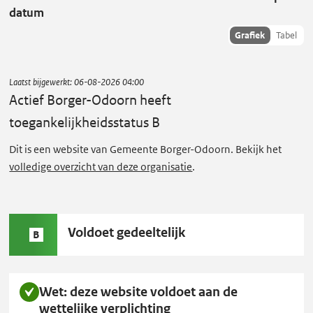
e
datum
f
Toon
Grafiek
Tabel
B
succescriteria
o
data als:
r
Laatst bijgewerkt:
06-08-2026 04:00
g
Actief Borger-Odoorn
heeft
e
toegankelijkheidsstatus B
r
Dit is een website van Gemeente Borger-Odoorn. Bekijk het
-
volledige overzicht van deze organisatie
.
O
d
o
Status
Voldoet gedeeltelijk
o
B
B:
r
n
Wet: deze website voldoet aan de
heeft
wettelijke verplichting