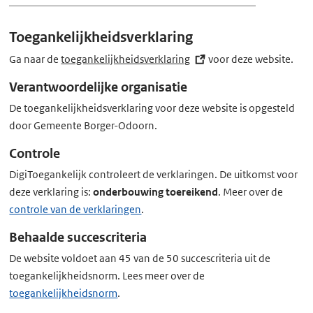
x
t
Toegankelijkheidsverklaring
e
r
Ga naar de
toegankelijkheidsverklaring
(externe
voor deze website.
n
link)
Verantwoordelijke organisatie
e
De toegankelijkheidsverklaring voor deze website is opgesteld
l
door Gemeente Borger-Odoorn.
i
n
Controle
k)
DigiToegankelijk controleert de verklaringen. De uitkomst voor
deze verklaring is:
onderbouwing toereikend
. Meer over de
controle van de verklaringen
.
Behaalde succescriteria
De website voldoet aan 45 van de 50 succescriteria uit de
toegankelijkheidsnorm. Lees meer over de
toegankelijkheidsnorm
.