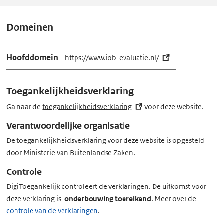
(
I
Domeinen
O
B
Hoofddomein
https://www.iob-evaluatie.nl/
(e
)
x
heeft
t
Toegankelijkheidsverklaring
toegankelijkheidsstatus
e
B.
r
Ga naar de
toegankelijkheidsverklaring
(externe
voor deze website.
n
link)
Verantwoordelijke organisatie
e
De toegankelijkheidsverklaring voor deze website is opgesteld
l
door Ministerie van Buitenlandse Zaken.
i
n
Controle
k)
DigiToegankelijk controleert de verklaringen. De uitkomst voor
deze verklaring is:
onderbouwing toereikend
. Meer over de
controle van de verklaringen
.