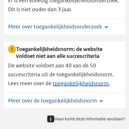
Er is een volledig toegankelijkheidsonderzoek.
b
Dit is niet ouder dan 3 jaar.
e
l
Meer over toegankelijkheidsonderzoek
e
i
d
Toegankelijkheidsnorm: de website
s
voldoet niet aan alle succescriteria
e
De website voldoet aan 40 van de 50
v
succescriteria uit de toegankelijkheidsnorm.
a
Lees meer over de
toegankelijkheidsnorm
.
l
u
Meer over de toegankelijkheidsnorm
a
t
i
Waar komt deze informatie vandaan?
e