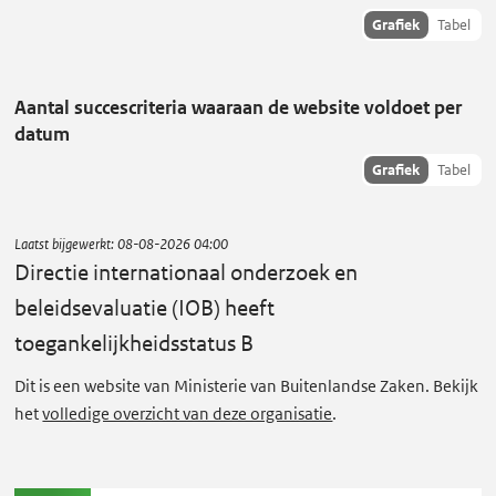
i
Toon
Grafiek
Tabel
hisoriedata
r
als:
e
Aantal succescriteria waaraan de website voldoet per
c
datum
t
Toon
Grafiek
Tabel
i
succescriteria
e
data als:
i
Laatst bijgewerkt:
08-08-2026 04:00
n
Directie internationaal onderzoek en
t
beleidsevaluatie (IOB)
heeft
e
toegankelijkheidsstatus B
r
Dit is een website van Ministerie van Buitenlandse Zaken. Bekijk
n
het
volledige overzicht van deze organisatie
.
a
t
i