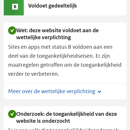
o
Status
Voldoet gedeeltelijk
B
B:
n
a
a
Wet: deze website voldoet aan de
wettelijke verplichting
l
o
Sites en apps met status B voldoen aan een
n
deel van de toegankelijkheidseisen. Er zijn
d
maatregelen getroffen om de toegankelijkheid
e
verder te verbeteren.
r
z
Meer over de wettelijke verplichting
o
e
k
Onderzoek: de toegankelijkheid van deze
e
website is onderzocht
n