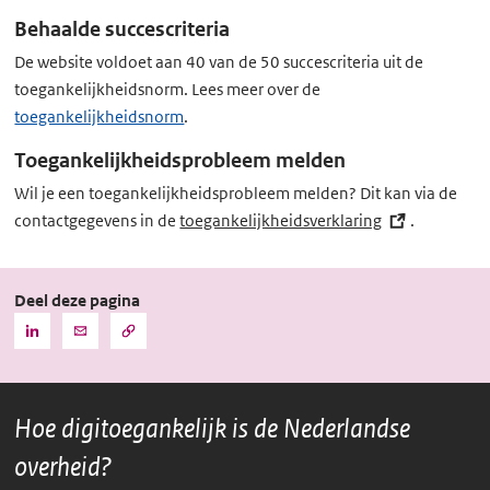
Behaalde succescriteria
De website voldoet aan 40 van de 50 succescriteria uit de
toegankelijkheidsnorm. Lees meer over de
toegankelijkheidsnorm
.
Toegankelijkheidsprobleem melden
Wil je een toegankelijkheidsprobleem melden? Dit kan via de
contactgegevens in de
toegankelijkheidsverklaring
(externe
.
link)
Deel deze pagina
Kopieer
Deel
Deel
de
deze
deze
URL
pagina
pagina
naar
het
via
via
klembord
Hoe digitoegankelijk is de Nederlandse
LinkedIn
Mail
overheid?