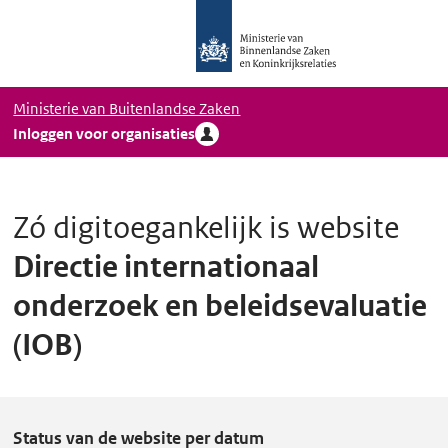
Logo
Ga naar hoofdinhoud
Ministerie
van
Binnenlandse
Ministerie van Buitenlandse Zaken
Zaken
Inloggen voor organisaties
en
Koninkrijkrelaties,
Homepage
DigiToegankelijk
Zó digitoegankelijk is website
Directie internationaal
onderzoek en beleidsevaluatie
(IOB)
D
Status van de website per datum