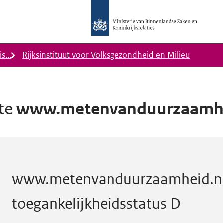
Logo
Ministerie
van
Binnenlandse
s...
Rijksinstituut voor Volksgezondheid en Milieu
Zaken
en
Koninkrijkrelaties,
Homepage
ite
www.metenvanduurzaamhe
DigiToegankelijk
nl
heeft toegankelijkheidsstatus D
www.metenvanduurzaamheid.n
toegankelijkheidsstatus D