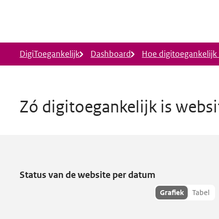
Ga naar hoofdinhoud
DigiToegankelijk
Dashboard
Hoe digitoegankelijk i
Zó digitoegankelijk is webs
www.metenvanduurzaamheid.
Status van de website per datum
Toon
Grafiek
Tabel
hisoriedata
als: