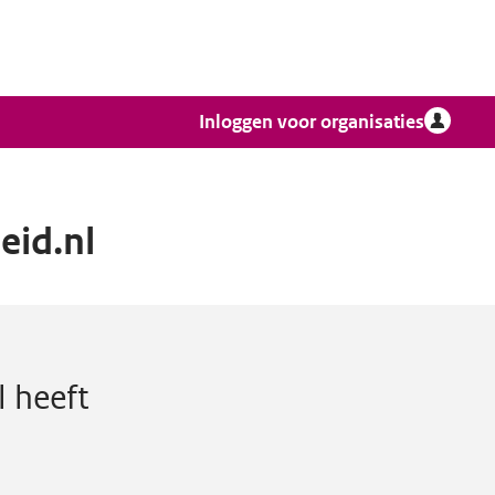
Inloggen voor organisaties
id.nl
.
l
heeft