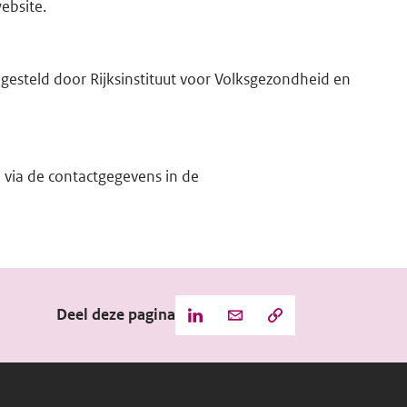
ebsite.
e
l
i
pgesteld door Rijksinstituut voor Volksgezondheid en
n
k)
 via de contactgegevens in de
Deel deze pagina
Kopieer
Deel
Deel
de
deze
deze
URL
pagina
pagina
naar
het
via
via