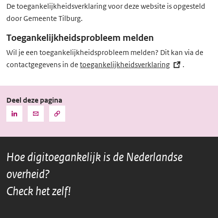
De toegankelijkheidsverklaring voor deze website is opgesteld
l
door Gemeente Tilburg.
i
n
Toegankelijkheidsprobleem melden
k)
Wil je een toegankelijkheidsprobleem melden? Dit kan via de
contactgegevens in de
toegankelijkheidsverklaring
(externe
.
link)
Deel deze pagina
Kopieer
Deel
Deel
de
deze
deze
URL
pagina
pagina
naar
het
via
via
klembord
Hoe digitoegankelijk is de Nederlandse
LinkedIn
Mail
overheid?
Check het zelf!