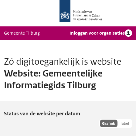
Logo
Ga naar hoofdinhoud
Ministerie
van
Binnenlandse
Gemeente Tilburg
Inloggen voor organisaties
Zaken
en
Koninkrijkrelaties,
Homepage
Zó digitoegankelijk is website
DigiToegankelijk
Website: Gemeentelijke
Informatiegids Tilburg
W
Status van de website per datum
e
Toon
Grafiek
Tabel
hisoriedata
b