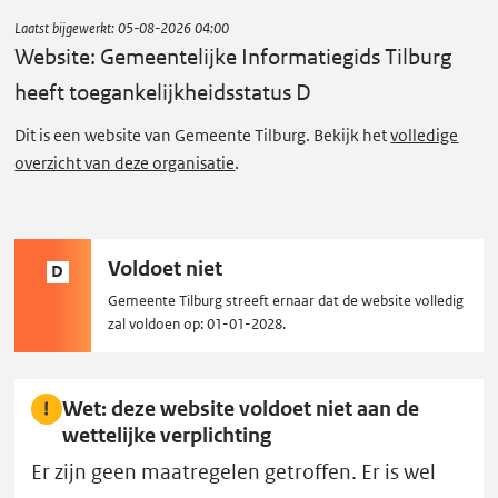
als:
s
Laatst bijgewerkt:
05-08-2026 04:00
i
Website: Gemeentelijke Informatiegids Tilburg
t
heeft toegankelijkheidsstatus D
e
:
Dit is een website van Gemeente Tilburg. Bekijk het
volledige
overzicht van deze organisatie
.
G
e
m
e
Status
Voldoet niet
D
e
D:
Gemeente Tilburg streeft ernaar dat de website volledig
n
zal voldoen op: 01-01-2028.
t
e
Wet: deze website voldoet niet aan de
l
wettelijke verplichting
i
Er zijn geen maatregelen getroffen. Er is wel
j