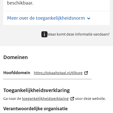
T
beschikbaar.
i
l
Meer over de toegankelijkheidsnorm
b
u
Waar komt deze informatie vandaan?
r
g
heeft
Domeinen
toegankelijkheidsstatus
D.
Hoofddomein
https://lokaaltotaal.nl/tilburg
(e
x
t
Toegankelijkheidsverklaring
e
r
Ga naar de
toegankelijkheidsverklaring
(externe
voor deze website.
n
link)
Verantwoordelijke organisatie
e