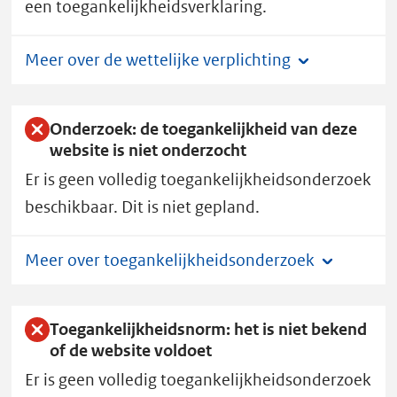
een toegankelijkheidsverklaring.
k
e
Meer over de wettelijke verplichting
I
n
f
Onderzoek: de toegankelijkheid van deze
o
website is niet onderzocht
r
Er is geen volledig toegankelijkheidsonderzoek
m
beschikbaar. Dit is niet gepland.
a
t
i
Meer over toegankelijkheidsonderzoek
e
g
Toegankelijkheidsnorm: het is niet bekend
i
of de website voldoet
d
Er is geen volledig toegankelijkheidsonderzoek
s