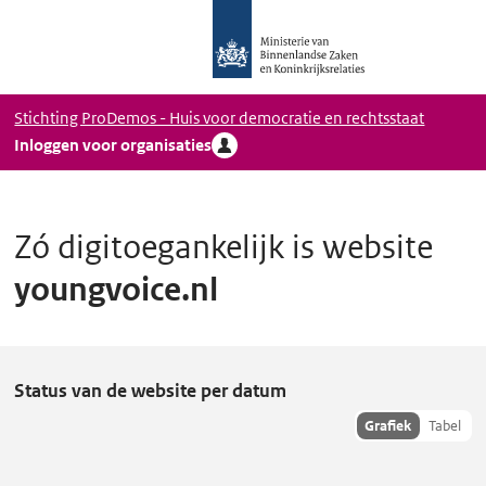
Logo
Ga naar hoofdinhoud
Ministerie
van
Binnenlandse
Stichting ProDemos - Huis voor democratie en rechtsstaat
Zaken
Inloggen voor organisaties
en
Koninkrijkrelaties,
Homepage
DigiToegankelijk
Zó digitoegankelijk is website
youngvoice.nl
y
Status van de website per datum
o
Toon
Grafiek
Tabel
hisoriedata
u
als:
n