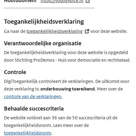
Hoofddomein
https://youngvoice.nl
(e
x
t
Toegankelijkheidsverklaring
e
r
Ga naar de
toegankelijkheidsverklaring
(externe
voor deze website.
n
link)
Verantwoordelijke organisatie
e
De toegankelijkheidsverklaring voor deze website is opgesteld
l
door Stichting ProDemos - Huis voor democratie en rechtsstaat.
i
n
Controle
k)
DigiToegankelijk controleert de verklaringen. De uitkomst voor
deze verklaring is:
onderbouwing toereikend
. Meer over de
controle van de verklaringen
.
Behaalde succescriteria
De website voldoet aan 36 van de 50 succescriteria uit de
toegankelijkheidsnorm. Lees meer over de
toegankelijkheidsnorm
.