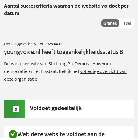
Aantal succescriteria waaraan de website voldoet per
g
datum
v
Toon
Grafiek
Tabel
o
succescriteria
i
data als:
c
Laatst bijgewerkt:
07-08-2026 04:00
e
youngvoice.nl
heeft toegankelijkheidsstatus B
.
Dit is een website van Stichting ProDemos - Huis voor
n
democratie en rechtsstaat. Bekijk het
volledige overzicht van
l
deze organisatie
.
heeft
toegankelijkheidsstatus
B.
Status
Voldoet gedeeltelijk
B
B:
Wet: deze website voldoet aan de