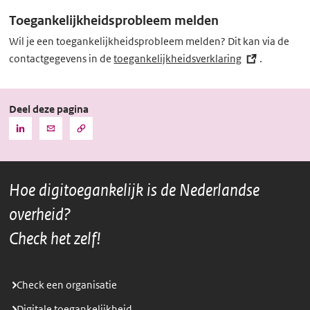
Toegankelijkheidsprobleem melden
Wil je een toegankelijkheidsprobleem melden? Dit kan via de
contactgegevens in de
toegankelijkheidsverklaring
(externe
.
link)
Deel deze pagina
Kopieer
Deel
Deel
de
deze
deze
URL
pagina
pagina
naar
het
via
via
klembord
Hoe digitoegankelijk is de Nederlandse
LinkedIn
Mail
overheid?
Check het zelf!
Check een organisatie
Digitale toegankelijkheid