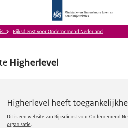
Logo
Ministerie
van
Binnenlandse
s...
Rijksdienst voor Ondernemend Nederland
Zaken
en
Koninkrijkrelaties,
Homepage
ite
Higherlevel
DigiToegankelijk
eidsstatus B.
Higherlevel
heeft toegankelijkhe
Dit is een website van Rijksdienst voor Ondernemend Ne
organisatie
.