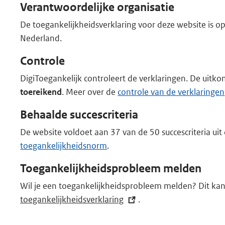
Verantwoordelijke organisatie
l
i
De toegankelijkheidsverklaring voor deze website is 
n
Nederland.
k)
Controle
DigiToegankelijk controleert de verklaringen. De uitkom
toereikend
. Meer over de
controle van de verklaringen
Behaalde succescriteria
De website voldoet aan 37 van de 50 succescriteria ui
toegankelijkheidsnorm
.
Toegankelijkheidsprobleem melden
Wil je een toegankelijkheidsprobleem melden? Dit kan
toegankelijkheidsverklaring
(externe
.
link)