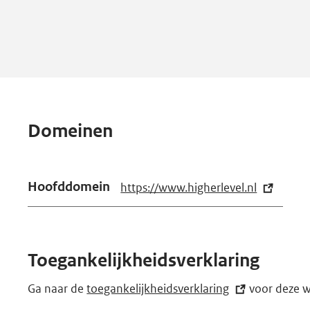
Domeinen
Hoofddomein
https://www.higherlevel.nl
(e
x
t
e
Toegankelijkheidsverklaring
r
n
Ga naar de
toegankelijkheidsverklaring
(externe
voor deze w
e
link)