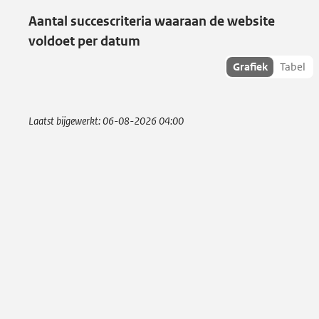
Aantal succescriteria waaraan de website
voldoet per datum
Toon
Grafiek
Tabel
succescriteria
data als:
Laatst bijgewerkt:
06-08-2026 04:00