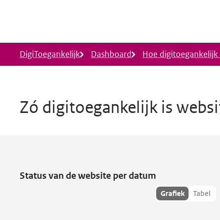
Ga naar hoofdinhoud
DigiToegankelijk
Dashboard
Hoe digitoegankelijk i
Zó digitoegankelijk is webs
Higherlevel
heeft toegankelijkh
Status van de website per datum
Toon
Grafiek
Tabel
hisoriedata
als: