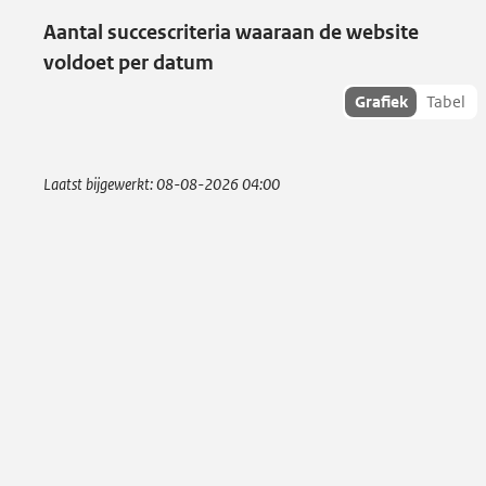
Aantal succescriteria waaraan de website
voldoet per datum
Toon
Grafiek
Tabel
succescriteria
data als:
Laatst bijgewerkt:
08-08-2026 04:00