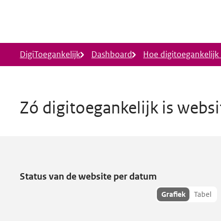
Ga naar hoofdinhoud
DigiToegankelijk
Dashboard
Hoe digitoegankelijk i
Zó digitoegankelijk is webs
Duurzame mobiliteit
heeft toeg
Status van de website per datum
Toon
Grafiek
Tabel
hisoriedata
als: