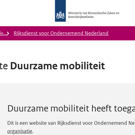
Logo
Ministerie
van
Binnenlandse
s...
Rijksdienst voor Ondernemend Nederland
Zaken
en
Koninkrijkrelaties,
Homepage
ite
Duurzame mobiliteit
DigiToegankelijk
ankelijkheidsstatus B.
Duurzame mobiliteit
heeft toega
Dit is een website van Rijksdienst voor Ondernemend Ne
organisatie
.