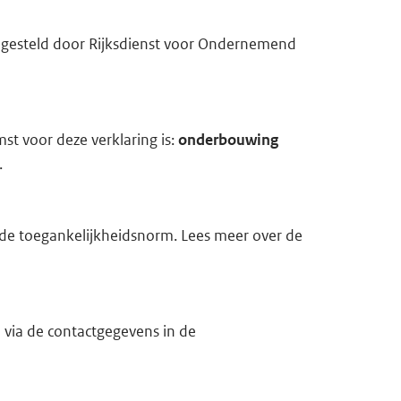
l
i
opgesteld door Rijksdienst voor Ondernemend
n
k)
st voor deze verklaring is:
onderbouwing
.
t de toegankelijkheidsnorm. Lees meer over de
 via de contactgegevens in de