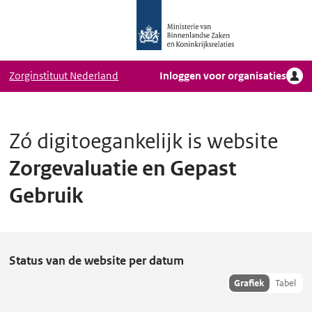
Logo
Ga naar hoofdinhoud
Ministerie
van
Binnenlandse
Zorginstituut Nederland
Inloggen voor organisaties
Zaken
en
Koninkrijkrelaties,
Homepage
Zó digitoegankelijk is website
DigiToegankelijk
Zorgevaluatie en Gepast
Gebruik
Z
Status van de website per datum
o
Toon
Grafiek
Tabel
hisoriedata
r