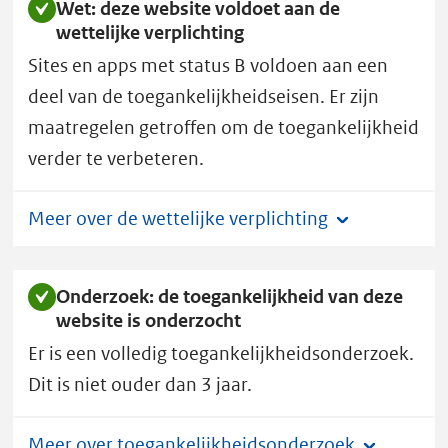
Wet: deze website voldoet aan de
s
wettelijke verplichting
t
Sites en apps met status B voldoen aan een
G
e
deel van de toegankelijkheidseisen. Er zijn
b
maatregelen getroffen om de toegankelijkheid
r
verder te verbeteren.
u
i
Meer over de wettelijke verplichting
k
heeft
toegankelijkheidsstatus
Onderzoek: de toegankelijkheid van deze
B.
website is onderzocht
Er is een volledig toegankelijkheidsonderzoek.
Dit is niet ouder dan 3 jaar.
Meer over toegankelijkheidsonderzoek