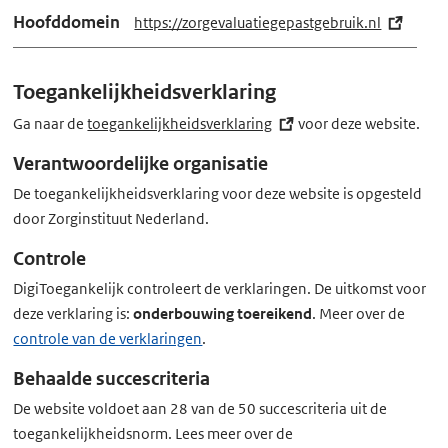
Hoofddomein
https://zorgevaluatiegepastgebruik.nl
(e
x
t
Toegankelijkheidsverklaring
e
r
Ga naar de
toegankelijkheidsverklaring
(externe
voor deze website.
n
link)
Verantwoordelijke organisatie
e
De toegankelijkheidsverklaring voor deze website is opgesteld
l
door Zorginstituut Nederland.
i
n
Controle
k)
DigiToegankelijk controleert de verklaringen. De uitkomst voor
deze verklaring is:
onderbouwing toereikend
. Meer over de
controle van de verklaringen
.
Behaalde succescriteria
De website voldoet aan 28 van de 50 succescriteria uit de
toegankelijkheidsnorm. Lees meer over de