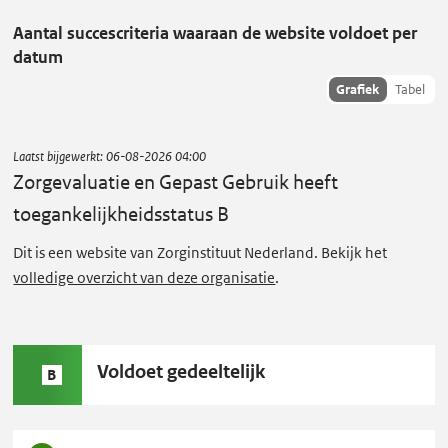
als:
g
Aantal succescriteria waaraan de website voldoet per
e
datum
v
Toon
Grafiek
Tabel
a
succescriteria
l
data als:
u
Laatst bijgewerkt:
06-08-2026 04:00
a
Zorgevaluatie en Gepast Gebruik
heeft
t
toegankelijkheidsstatus B
i
Dit is een website van Zorginstituut Nederland. Bekijk het
e
volledige overzicht van deze organisatie
.
e
n
G
Status
Voldoet gedeeltelijk
e
B
B:
p
a