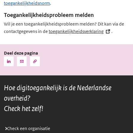
toegankelijkheidsnorm
.
Toegankelijkheidsprobleem melden
Wil je een toegankelijkheidsprobleem melden? Dit kan via de
contactgegevens in de
toegankelijkheidsverklaring
(externe
.
link)
Deel deze pagina
Kopieer
Deel
Deel
de
deze
deze
URL
pagina
pagina
naar
het
via
via
klembord
Hoe digitoegankelijk is de Nederlandse
LinkedIn
Mail
overheid?
Check het zelf!
Check een organisatie