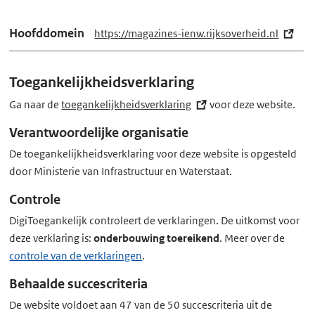
Hoofddomein
https://magazines-ienw.rijksoverheid.nl
(e
x
t
Toegankelijkheidsverklaring
e
r
Ga naar de
toegankelijkheidsverklaring
(externe
voor deze website.
n
link)
Verantwoordelijke organisatie
e
De toegankelijkheidsverklaring voor deze website is opgesteld
l
door Ministerie van Infrastructuur en Waterstaat.
i
n
Controle
k)
DigiToegankelijk controleert de verklaringen. De uitkomst voor
deze verklaring is:
onderbouwing toereikend
. Meer over de
controle van de verklaringen
.
Behaalde succescriteria
De website voldoet aan 47 van de 50 succescriteria uit de