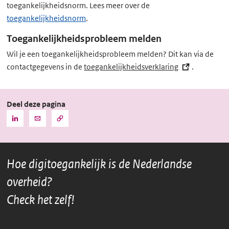
toegankelijkheidsnorm. Lees meer over de
toegankelijkheidsnorm
.
Toegankelijkheidsprobleem melden
Wil je een toegankelijkheidsprobleem melden? Dit kan via de
contactgegevens in de
toegankelijkheidsverklaring
(externe
.
link)
Deel deze pagina
Kopieer
Deel
Deel
de
deze
deze
URL
pagina
pagina
naar
het
via
via
klembord
Hoe digitoegankelijk is de Nederlandse
LinkedIn
Mail
overheid?
Check het zelf!