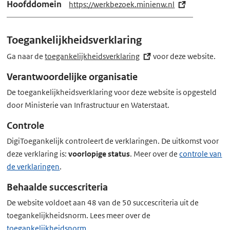
Hoofddomein
https://werkbezoek.minienw.nl
(e
x
t
Toegankelijkheidsverklaring
e
r
Ga naar de
toegankelijkheidsverklaring
(externe
voor deze website.
n
link)
Verantwoordelijke organisatie
e
De toegankelijkheidsverklaring voor deze website is opgesteld
l
door Ministerie van Infrastructuur en Waterstaat.
i
n
Controle
k)
DigiToegankelijk controleert de verklaringen. De uitkomst voor
deze verklaring is:
voorlopige status
. Meer over de
controle van
de verklaringen
.
Behaalde succescriteria
De website voldoet aan 48 van de 50 succescriteria uit de
toegankelijkheidsnorm. Lees meer over de
toegankelijkheidsnorm
.