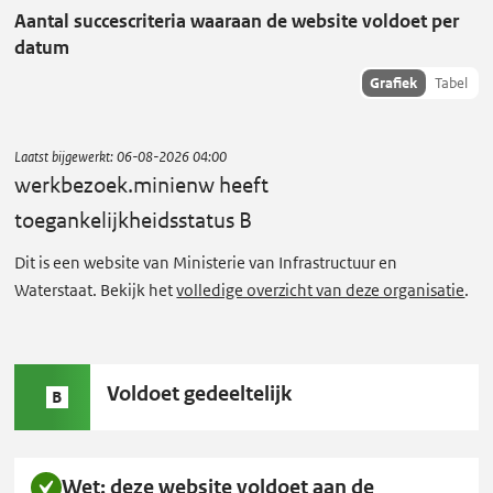
Aantal succescriteria waaraan de website voldoet per
b
datum
e
Toon
Grafiek
Tabel
z
succescriteria
o
data als:
e
Laatst bijgewerkt:
06-08-2026 04:00
k
werkbezoek.minienw
heeft
.
toegankelijkheidsstatus B
m
Dit is een website van Ministerie van Infrastructuur en
i
Waterstaat. Bekijk het
volledige overzicht van deze organisatie
.
n
i
e
Status
Voldoet gedeeltelijk
n
B
B:
w
heeft
Wet: deze website voldoet aan de
toegankelijkheidsstatus