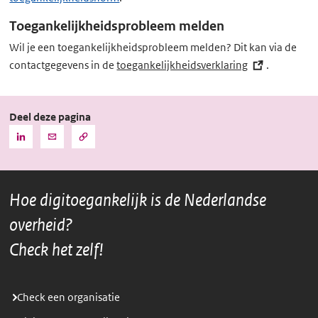
Toegankelijkheidsprobleem melden
Wil je een toegankelijkheidsprobleem melden? Dit kan via de
contactgegevens in de
toegankelijkheidsverklaring
(externe
.
link)
Deel deze pagina
Kopieer
Deel
Deel
de
deze
deze
URL
pagina
pagina
naar
het
via
via
klembord
Hoe digitoegankelijk is de Nederlandse
LinkedIn
Mail
overheid?
Check het zelf!
Check een organisatie