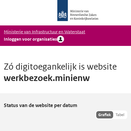
Logo
Ga naar hoofdinhoud
Ministerie
van
Binnenlandse
Ministerie van Infrastructuur en Waterstaat
Zaken
Inloggen voor organisaties
en
Koninkrijkrelaties,
Homepage
DigiToegankelijk
Zó digitoegankelijk is website
werkbezoek.minienw
w
Status van de website per datum
e
Toon
Grafiek
Tabel
hisoriedata
r
als:
k