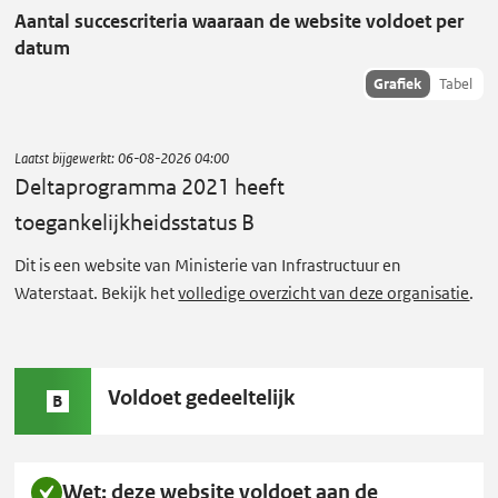
Aantal succescriteria waaraan de website voldoet per
a
datum
p
Toon
Grafiek
Tabel
r
succescriteria
o
data als:
g
Laatst bijgewerkt:
06-08-2026 04:00
r
Deltaprogramma 2021
heeft
a
toegankelijkheidsstatus B
m
Dit is een website van Ministerie van Infrastructuur en
m
Waterstaat. Bekijk het
volledige overzicht van deze organisatie
.
a
2
0
Status
Voldoet gedeeltelijk
2
B
B:
1
heeft
Wet: deze website voldoet aan de
toegankelijkheidsstatus