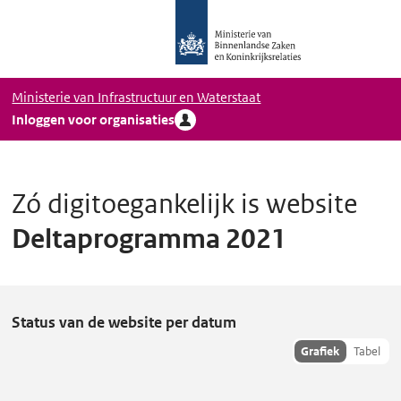
Logo
Ga naar hoofdinhoud
Ministerie
van
Binnenlandse
Ministerie van Infrastructuur en Waterstaat
Zaken
Inloggen voor organisaties
en
Koninkrijkrelaties,
Homepage
DigiToegankelijk
Zó digitoegankelijk is website
Deltaprogramma 2021
D
Status van de website per datum
e
Toon
Grafiek
Tabel
hisoriedata
l
als:
t