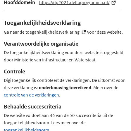
Hoofddomein
https://dp2021.deltaprogramma.nl/
(e
x
t
Toegankelijkheidsverklaring
e
r
Ga naar de
toegankelijkheidsverklaring
(externe
voor deze website.
n
link)
Verantwoordelijke organisatie
e
De toegankelijkheidsverklaring voor deze website is opgesteld
l
door Ministerie van Infrastructuur en Waterstaat.
i
n
Controle
k)
DigiToegankelijk controleert de verklaringen. De uitkomst voor
deze verklaring is:
onderbouwing toereikend
. Meer over de
controle van de verklaringen
.
Behaalde succescriteria
De website voldoet aan 36 van de 50 succescriteria uit de
toegankelijkheidsnorm. Lees meer over de
toegankelijkheidsnorm
.