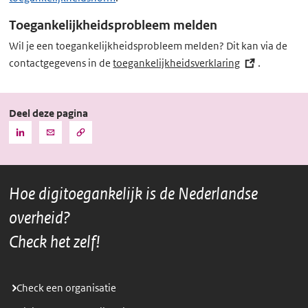
Toegankelijkheidsprobleem melden
Wil je een toegankelijkheidsprobleem melden? Dit kan via de
contactgegevens in de
toegankelijkheidsverklaring
(externe
.
link)
Deel deze pagina
Kopieer
Deel
Deel
de
deze
deze
URL
pagina
pagina
naar
het
via
via
klembord
Hoe digitoegankelijk is de Nederlandse
LinkedIn
Mail
overheid?
Check het zelf!
Check een organisatie