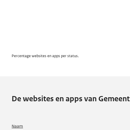
a
f
i
e
k
Percentage websites en apps per status.
De websites en apps van Gemeent
Naam