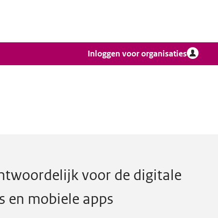
Inloggen voor organisaties
gankelijkheid van
25
websites en m
twoordelijk voor de digitale
s en mobiele apps