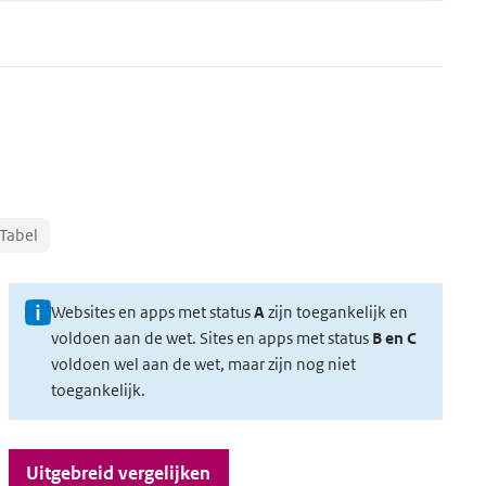
Tabel
sdata
U
Websites en apps met status
A
zijn toegankelijk en
voldoen aan de wet. Sites en apps met status
B en C
i
voldoen wel aan de wet, maar zijn nog niet
t
toegankelijk.
l
e
Uitgebreid vergelijken