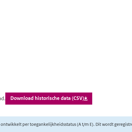
Download historische data (CSV)
nd.
h ontwikkelt per toegankelijkheidsstatus (A t/m E). Dit wordt geregis