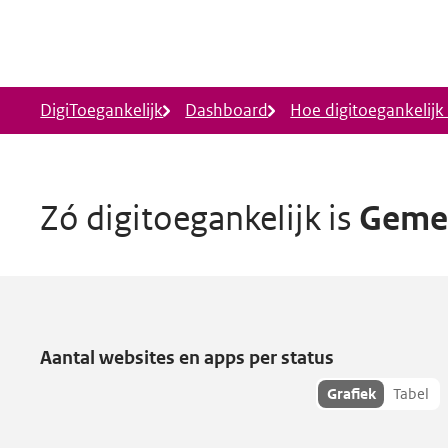
Ga naar hoofdinhoud
DigiToegankelijk
Dashboard
Hoe digitoegankelijk i
Zó digitoegankelijk is
Gemee
Gemeente Lansingerland is vera
Aantal websites en apps per status
Toon
Grafiek
Tabel
statusdata
als: