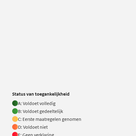
Status van toegankelijkheid
A: Voldoet volledig
B: Voldoet gedeeltelijk
C: Eerste maatregelen genomen
D: Voldoet niet
E: Geen verklaring