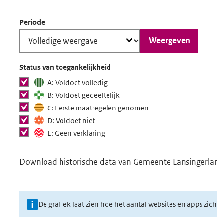
Periode
Weergeven
Status van toegankelijkheid
Status van
tonen
A: Voldoet volledig
toegankelijkheid
tonen
B: Voldoet gedeeltelijk
tonen in grafiek
tonen
C: Eerste maatregelen genomen
tonen
D: Voldoet niet
tonen
E: Geen verklaring
Download
Download historische data van Gemeente Lansingerla
historische
data
U
De grafiek laat zien hoe het aantal websites en apps zic