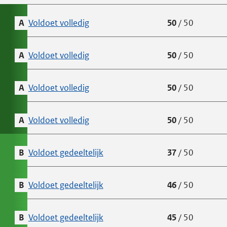
A
Voldoet volledig
(Buiten Op Orde)
Voldoet aan
50
van de
/
50
successcr
A
Voldoet volledig
(De Speeltuinchef)
Voldoet aan
50
van de
/
50
successcr
A
Voldoet volledig
(JCC Afsprakenmodule)
Voldoet aan
50
van de
/
50
successcr
A
Voldoet volledig
(Jeugdhulp Lansingerland)
Voldoet aan
50
van de
/
50
successcr
B
Voldoet gedeeltelijk
(Archiefweb.eu)
Voldoet aan
37
van de
/
50
successcr
B
Voldoet gedeeltelijk
(E-diensten Burgerzaken Lansing
Voldoet aan
46
van de
/
50
successcr
B
Voldoet gedeeltelijk
(Gemeente Lansingerland)
Voldoet aan
45
van de
/
50
successcr