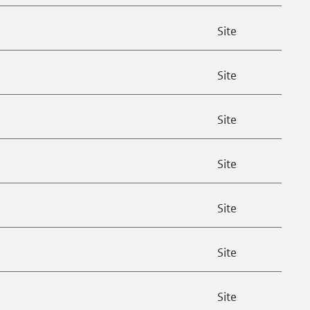
s
s
iteria
Site
e
iteria
Site
n
iteria
Site
iteria
Site
iteria
Site
erland)
iteria
Site
iteria
Site