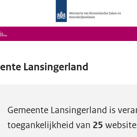
Logo
Ministerie
van
Binnenlandse
s...
Zaken
en
Koninkrijkrelaties,
Homepage
nte Lansingerland
DigiToegankelijk
ntwoordelijk voor de digitale toe
Gemeente Lansingerland is veran
toegankelijkheid van
25
website