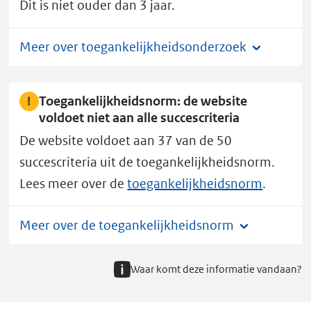
Dit is niet ouder dan 3 jaar.
i
l
Meer over toegankelijkheidsonderzoek
i
g
h
Toegankelijkheidsnorm: de website
e
voldoet niet aan alle succescriteria
i
De website voldoet aan 37 van de 50
d
succescriteria uit de toegankelijkheidsnorm.
&
Lees meer over de
toegankelijkheidsnorm
.
I
n
Meer over de toegankelijkheidsnorm
t
e
g
Waar komt deze informatie vandaan?
r
i