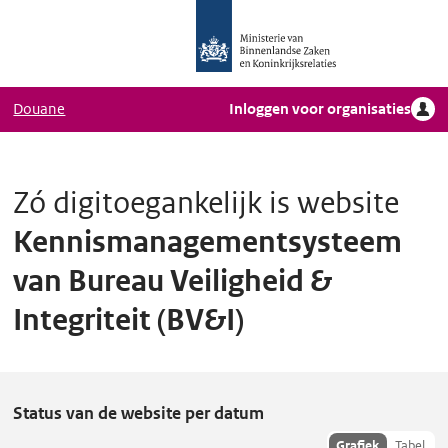
Logo
Ga naar hoofdinhoud
Ministerie
van
Binnenlandse
Douane
Inloggen voor organisaties
Zaken
en
Koninkrijkrelaties,
Homepage
Zó digitoegankelijk is website
DigiToegankelijk
Kennismanagementsysteem
van Bureau Veiligheid &
Integriteit (BV&I)
K
Status van de website per datum
e
Toon
Grafiek
Tabel