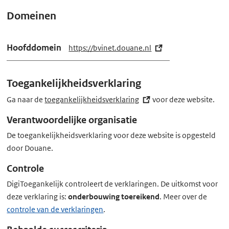
t
Domeinen
e
i
Hoofddomein
https://bvinet.douane.nl
(e
t
x
(
t
Toegankelijkheidsverklaring
B
e
V
r
Ga naar de
toegankelijkheidsverklaring
(externe
voor deze website.
&
n
link)
Verantwoordelijke organisatie
e
I
De toegankelijkheidsverklaring voor deze website is opgesteld
l
)
door Douane.
i
heeft
n
Controle
toegankelijkheidsstatus
k)
B.
DigiToegankelijk controleert de verklaringen. De uitkomst voor
deze verklaring is:
onderbouwing toereikend
. Meer over de
controle van de verklaringen
.