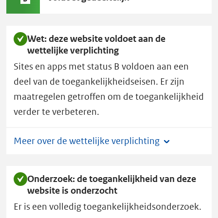
B:
s
t
e
Wet: deze website voldoet aan de
wettelijke verplichting
e
m
Sites en apps met status B voldoen aan een
v
deel van de toegankelijkheidseisen. Er zijn
a
maatregelen getroffen om de toegankelijkheid
n
verder te verbeteren.
B
u
Meer over de wettelijke verplichting
r
e
a
Onderzoek: de toegankelijkheid van deze
u
website is onderzocht
V
Er is een volledig toegankelijkheidsonderzoek.
e