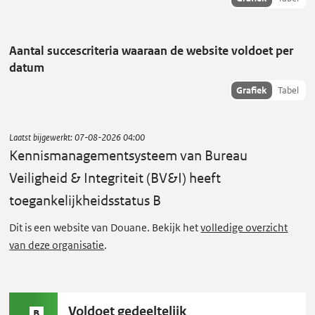
hisoriedata
n
als:
n
Aantal succescriteria waaraan de website voldoet per
i
datum
s
Toon
Grafiek
Tabel
m
succescriteria
a
data als:
n
Laatst bijgewerkt:
07-08-2026 04:00
a
Kennismanagementsysteem van Bureau
g
Veiligheid & Integriteit (BV&I)
heeft
e
toegankelijkheidsstatus B
m
Dit is een website van Douane. Bekijk het
volledige overzicht
e
van deze organisatie
.
n
t
s
y
Status
Voldoet gedeeltelijk
B