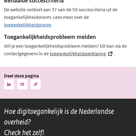
Behaalde succescriteria
De website voldoet aan 37 van de 50 succescriteria uit de
toegankelijkheidsnorm. Lees meer over de
toegankelijkheidsnorm
.
Toegankelijkheidsprobleem melden
Wil je een toegankelijkheidsprobleem melden? Dit kan via de
contactgegevens in de
toegankelijkheidsverklaring
(externe
.
link)
Deel deze pagina
Kopieer
Deel
Deel
de
deze
deze
URL
pagina
pagina
naar
het
via
via
klembord
Hoe digitoegankelijk is de Nederlandse
LinkedIn
Mail
overheid?
Check het zelf!