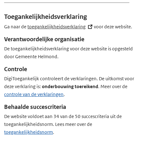
x
t
Toegankelijkheidsverklaring
e
r
Ga naar de
toegankelijkheidsverklaring
(externe
voor deze website.
n
link)
Verantwoordelijke organisatie
e
De toegankelijkheidsverklaring voor deze website is opgesteld
l
door Gemeente Helmond.
i
n
Controle
k)
DigiToegankelijk controleert de verklaringen. De uitkomst voor
deze verklaring is:
onderbouwing toereikend
. Meer over de
controle van de verklaringen
.
Behaalde succescriteria
De website voldoet aan 34 van de 50 succescriteria uit de
toegankelijkheidsnorm. Lees meer over de
toegankelijkheidsnorm
.