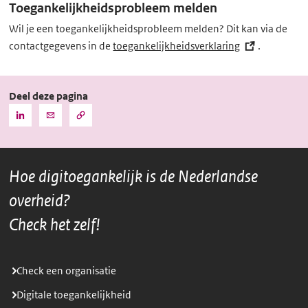
Toegankelijkheidsprobleem melden
Wil je een toegankelijkheidsprobleem melden? Dit kan via de
contactgegevens in de
toegankelijkheidsverklaring
(externe
.
link)
Deel deze pagina
Kopieer
Deel
Deel
de
deze
deze
URL
pagina
pagina
naar
het
via
via
klembord
Hoe digitoegankelijk is de Nederlandse
LinkedIn
Mail
overheid?
Check het zelf!
Check een organisatie
Digitale toegankelijkheid