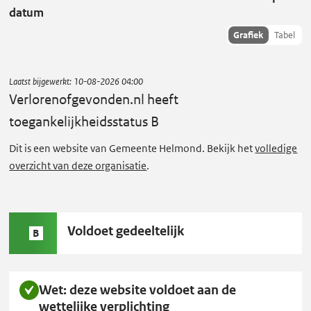
o
datum
r
Toon
Grafiek
Tabel
e
succescriteria
n
data als:
o
Laatst bijgewerkt:
10-08-2026 04:00
f
Verlorenofgevonden.nl
heeft
g
toegankelijkheidsstatus B
e
Dit is een website van Gemeente Helmond. Bekijk het
volledige
v
overzicht van deze organisatie
.
o
n
d
Status
Voldoet gedeeltelijk
e
B
B:
n
.
Wet: deze website voldoet aan de
n
wettelijke verplichting