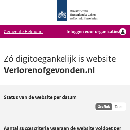
Logo
Ga naar hoofdinhoud
Ministerie
van
Binnenlandse
Gemeente Helmond
Inloggen voor organisaties
Zaken
en
Koninkrijkrelaties,
Homepage
Zó digitoegankelijk is website
DigiToegankelijk
Verlorenofgevonden.nl
V
Status van de website per datum
e
Toon
Grafiek
Tabel
hisoriedata
r
als:
l
Aantal succescriteria waaraan de website voldoet per