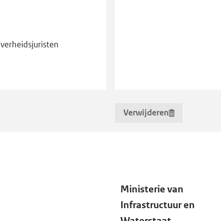
erheidsjuristen
C)
Verwijderen
uit
selectie
agers
Ministerie van
Status
Infrastructuur en
Waterstaat