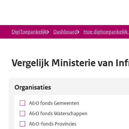
Ga naar hoofdinhoud
DigiToegankelijk
Dashboard
Hoe digitoegankelijk i
Vergelijk Ministerie van In
Laatste
Organisaties
wijziging:
Organisaties
A&O fonds Gemeenten
A&O fonds Waterschappen
voor
A&O-fonds Provincies