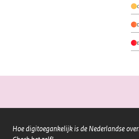
Algemene Rekenkamer
All4Biodiversity
AmbtelijkeFusie.nl
D
Amsterdam Zuidas
E
Amsterdamse Waterleidingduinen
Antennebureau
ANVS (Autoriteit Nucleaire Veiligheid en Stral
Archief Eemland
Argonaut Advies B.V.
ATKM
Autoriteit Consument & Markt
Autoriteit Financiele Markten
Hoe digitoegankelijk is de Nederlandse ove
Autoriteit Persoonsgegevens