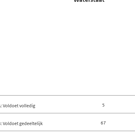
rende Observandi
oefening ambtenaren
goederen en Tweede
nnovatie
h
5
: Voldoet volledig
67
: Voldoet gedeeltelijk