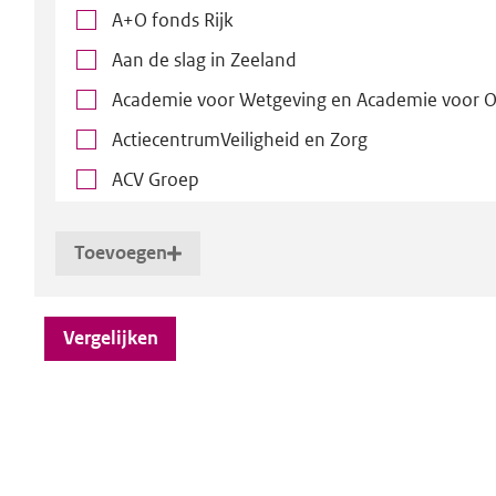
vergelijking
A+O fonds Rijk
Aan de slag in Zeeland
selecteren
Academie voor Wetgeving en Academie voor Ov
ActiecentrumVeiligheid en Zorg
ACV Groep
Advies- en Arbitragecommissie Rijksdienst (AA
Toevoegen
Adviescollege ICT-toetsing
aan
selectie
Adviescollege levenslanggestraften
Vergelijken
Adviescollege Nederlandse Gebarentaal
Adviescollege Rechtspositie Politieke Ambtsdr
Vergelijking
Adviescollege toetsing regeldruk (ATR)
Adviescollege Verloftoetsing TBS