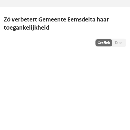
Zó verbetert Gemeente Eemsdelta haar
toegankelijkheid
Toon
Grafiek
Tabel
historiedata
als: