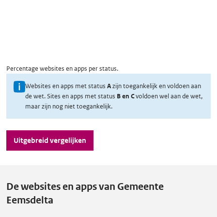
Percentage websites en apps per status.
U
Websites en apps met status
A
zijn toegankelijk en voldoen aan
de wet. Sites en apps met status
B en C
voldoen wel aan de wet,
i
maar zijn nog niet toegankelijk.
t
l
Uitgebreid vergelijken
e
g
o
v
De websites en apps van Gemeente
e
Eemsdelta
r