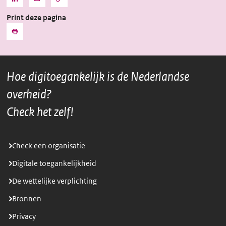
Kopieer
Deel
Deel
de
deze
deze
URL
Print deze pagina
pagina
pagina
naar
het
via
via
Print
klembord
LinkedIn
Mail
Hoe digitoegankelijk is de Nederlandse
overheid?
Check het zelf!
Check een organisatie
Digitale toegankelijkheid
De wettelijke verplichting
Bronnen
Privacy