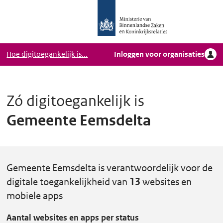
Logo
Ga naar hoofdinhoud
Ministerie
van
Binnenlandse
Hoe digitoegankelijk is...
Inloggen voor organisaties
Zaken
en
Koninkrijkrelaties,
Homepage
Zó digitoegankelijk is
DigiToegankelijk
Gemeente Eemsdelta
Gemeente Eemsdelta is verantwoordelijk voor de
digitale toegankelijkheid van
13
websites en
mobiele apps
Aantal websites en apps per status