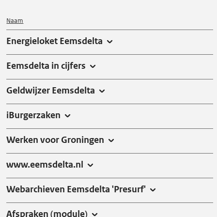
d
e
Naam
s
Energieloket Eemsdelta
t
a
Eemsdelta in cijfers
t
u
Geldwijzer Eemsdelta
s
s
iBurgerzaken
e
Werken voor Groningen
n
www.eemsdelta.nl
Webarchieven Eemsdelta 'Presurf'
Afspraken (module)