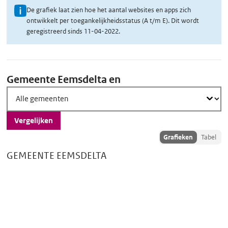
U
De grafiek laat zien hoe het aantal websites en apps zich
ontwikkelt per toegankelijkheidsstatus (A t/m E). Dit wordt
i
geregistreerd sinds 11-04-2022.
t
l
Vergelijk
e
Gemeente Eemsdelta en
g
scores
o
v
Vergelijken
e
Toon
Grafieken
Tabel
r
vergelijkingsdata
d
GEMEENTE EEMSDELTA
als:
e
g
r
a
f