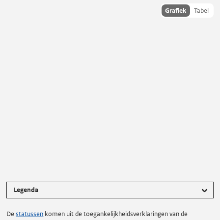
Toon
Grafiek
Tabel
statusdata
als:
Status van toegankelijkheid
Legenda
De
statussen
komen uit de toegankelijkheidsverklaringen van de