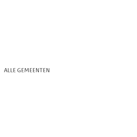
i
e
k
ALLE GEMEENTEN