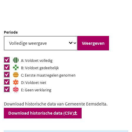
Scroll voor meer informatie
Periode
Weergeven
Status van toegankelijkheid
Status van
tonen
A: Voldoet volledig
toegankelijkheid
tonen
B: Voldoet gedeeltelijk
tonen in grafiek
tonen
C: Eerste maatregelen genomen
tonen
D: Voldoet niet
tonen
E: Geen verklaring
Download
Download historische data van Gemeente Eemsdelta.
historische
Download historische data (CSV)
data