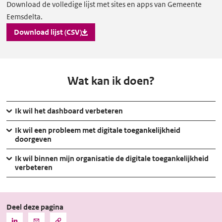
Download
Download de volledige lijst met sites en apps van Gemeente
Eemsdelta.
lijst
met
Download lijst (CSV)
sites
en
apps
Wat kan ik doen?
Ik wil het dashboard verbeteren
Ik wil een probleem met digitale toegankelijkheid
doorgeven
Ik wil binnen mijn organisatie de digitale toegankelijkheid
verbeteren
Deel deze pagina