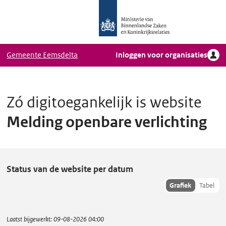
Logo
Ga naar hoofdinhoud
Ministerie
van
Binnenlandse
Gemeente Eemsdelta
Inloggen voor organisaties
Zaken
en
Koninkrijkrelaties,
Homepage
Zó digitoegankelijk is website
DigiToegankelijk
Melding openbare verlichting
M
Status van de website per datum
e
Toon
Grafiek
Tabel
hisoriedata
l
als:
d
Laatst bijgewerkt:
09-08-2026 04:00