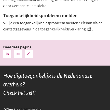
l
door Gemeente Eemsdelta.
i
n
Toegankelijkheidsprobleem melden
k)
Wil je een toegankelijkheidsprobleem melden? Dit kan via de
contactgegevens in de
toegankelijkheidsverklaring
(externe
.
link)
Deel deze pagina
Kopieer
Deel
Deel
de
deze
deze
URL
pagina
pagina
naar
het
via
via
klembord
Hoe digitoegankelijk is de Nederlandse
LinkedIn
Mail
overheid?
Check het zelf!
Check een organisatie