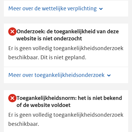
c
Meer over de wettelijke verplichting
h
t
i
Onderzoek: de toegankelijkheid van deze
n
website is niet onderzocht
g
Er is geen volledig toegankelijkheidsonderzoek
heeft
beschikbaar. Dit is niet gepland.
toegankelijkheidsstatus
D.
Meer over toegankelijkheidsonderzoek
Toegankelijkheidsnorm: het is niet bekend
of de website voldoet
Er is geen volledig toegankelijkheidsonderzoek
beschikbaar.