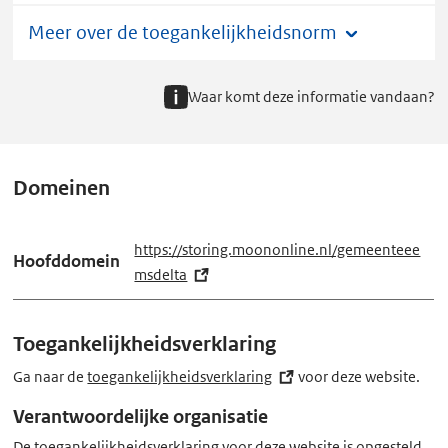
Meer over de toegankelijkheidsnorm
Waar komt deze informatie vandaan?
Domeinen
https://storing.moononline.nl/gemeenteee
Hoofddomein
msdelta
(e
x
t
Toegankelijkheidsverklaring
e
r
Ga naar de
toegankelijkheidsverklaring
(externe
voor deze website.
n
link)
Verantwoordelijke organisatie
e
De toegankelijkheidsverklaring voor deze website is opgesteld