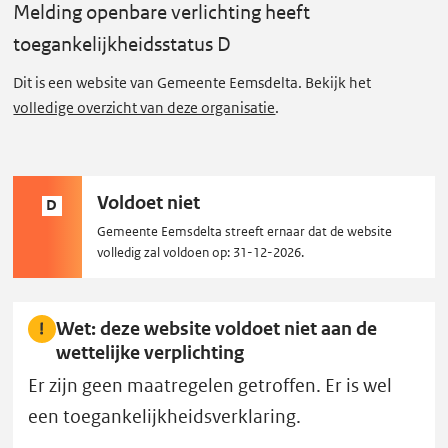
i
Melding openbare verlichting
heeft
n
toegankelijkheidsstatus D
g
o
Dit is een website van Gemeente Eemsdelta. Bekijk het
volledige overzicht van deze organisatie
.
p
e
n
b
Status
Voldoet niet
D
a
D:
Gemeente Eemsdelta streeft ernaar dat de website
r
volledig zal voldoen op: 31-12-2026.
e
v
Wet: deze website voldoet niet aan de
e
wettelijke verplichting
r
Er zijn geen maatregelen getroffen. Er is wel
l
een toegankelijkheidsverklaring.
i